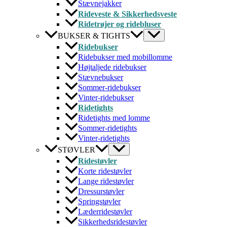
Stævnejakker
Rideveste & Sikkerhedsveste
Ridetrøjer og ridebluser
BUKSER & TIGHTS
Ridebukser
Ridebukser med mobillomme
Højtaljede ridebukser
Stævnebukser
Sommer-ridebukser
Vinter-ridebukser
Ridetights
Ridetights med lomme
Sommer-ridetights
Vinter-ridetights
STØVLER
Ridestøvler
Korte ridestøvler
Lange ridestøvler
Dressurstøvler
Springstøvler
Læderridestøvler
Sikkerhedsridestøvler