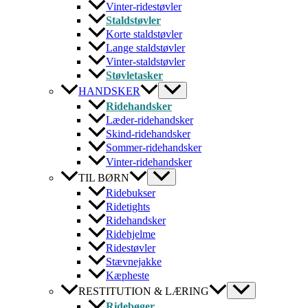
Vinter-ridestøvler
Staldstøvler
Korte staldstøvler
Lange staldstøvler
Vinter-staldstøvler
Støvletasker
HANDSKER
Ridehandsker
Læder-ridehandsker
Skind-ridehandsker
Sommer-ridehandsker
Vinter-ridehandsker
TIL BØRN
Ridebukser
Ridetights
Ridehandsker
Ridehjelme
Ridestøvler
Stævnejakke
Kæpheste
RESTITUTION & LÆRING
Ridebøger