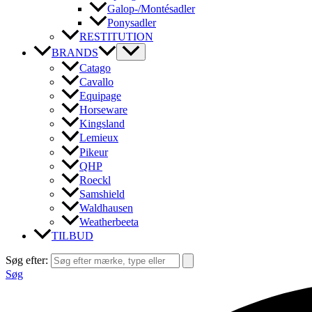
Galop-/Montésadler
Ponysadler
RESTITUTION
BRANDS
Catago
Cavallo
Equipage
Horseware
Kingsland
Lemieux
Pikeur
QHP
Roeckl
Samshield
Waldhausen
Weatherbeeta
TILBUD
Søg efter:
Søg