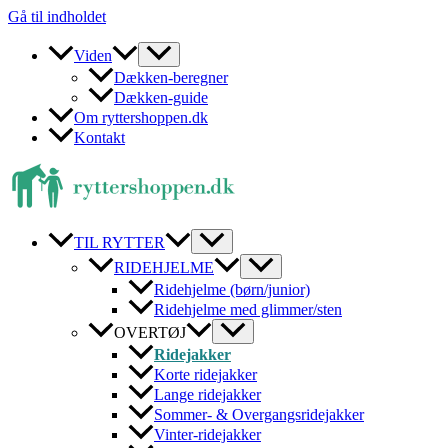
Gå til indholdet
Viden
Dækken-beregner
Dækken-guide
Om ryttershoppen.dk
Kontakt
TIL RYTTER
RIDEHJELME
Ridehjelme (børn/junior)
Ridehjelme med glimmer/sten
OVERTØJ
Ridejakker
Korte ridejakker
Lange ridejakker
Sommer- & Overgangsridejakker
Vinter-ridejakker