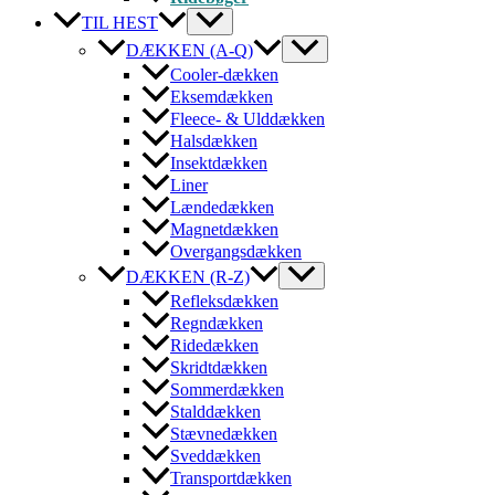
TIL HEST
DÆKKEN (A-Q)
Cooler-dækken
Eksemdækken
Fleece- & Ulddækken
Halsdækken
Insektdækken
Liner
Lændedækken
Magnetdækken
Overgangsdækken
DÆKKEN (R-Z)
Refleksdækken
Regndækken
Ridedækken
Skridtdækken
Sommerdækken
Stalddækken
Stævnedækken
Sveddækken
Transportdækken