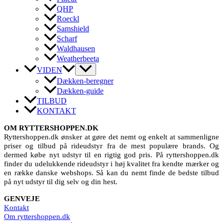
QHP
Roeckl
Samshield
Scharf
Waldhausen
Weatherbeeta
VIDEN
Dækken-beregner
Dækken-guide
TILBUD
KONTAKT
OM RYTTERSHOPPEN.DK
Ryttershoppen.dk ønsker at gøre det nemt og enkelt at sammenligne
priser og tilbud på rideudstyr fra de mest populære brands. Og
dermed købe nyt udstyr til en rigtig god pris. På ryttershoppen.dk
finder du udelukkende rideudstyr i høj kvalitet fra kendte mærker og
en række danske webshops. Så kan du nemt finde de bedste tilbud
på nyt udstyr til dig selv og din hest.
GENVEJE
Kontakt
Om ryttershoppen.dk