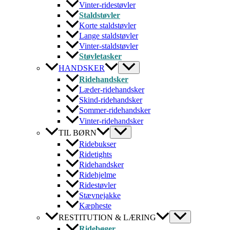
Vinter-ridestøvler
Staldstøvler
Korte staldstøvler
Lange staldstøvler
Vinter-staldstøvler
Støvletasker
HANDSKER
Ridehandsker
Læder-ridehandsker
Skind-ridehandsker
Sommer-ridehandsker
Vinter-ridehandsker
TIL BØRN
Ridebukser
Ridetights
Ridehandsker
Ridehjelme
Ridestøvler
Stævnejakke
Kæpheste
RESTITUTION & LÆRING
Ridebøger