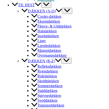
TIL HEST
DÆKKEN (A-Q)
Cooler-dækken
Eksemdækken
Fleece- & Ulddækken
Halsdækken
Insektdækken
Liner
Lændedækken
Magnetdækken
Overgangsdækken
DÆKKEN (R-Z)
Refleksdækken
Regndækken
Ridedækken
Skridtdækken
Sommerdækken
Stalddækken
Stævnedækken
Sveddækken
Transportdækken