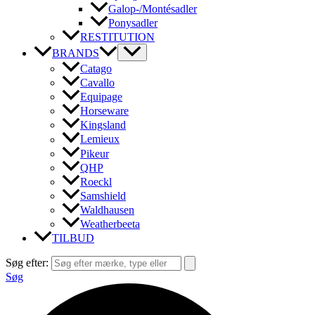
Galop-/Montésadler
Ponysadler
RESTITUTION
BRANDS
Catago
Cavallo
Equipage
Horseware
Kingsland
Lemieux
Pikeur
QHP
Roeckl
Samshield
Waldhausen
Weatherbeeta
TILBUD
Søg efter:
Søg