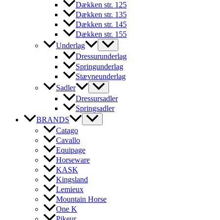
Dækken str. 125
Dækken str. 135
Dækken str. 145
Dækken str. 155
Underlag
Dressurunderlag
Springunderlag
Stævneunderlag
Sadler
Dressursadler
Springsadler
BRANDS
Catago
Cavallo
Equipage
Horseware
KASK
Kingsland
Lemieux
Mountain Horse
One K
Pikeur