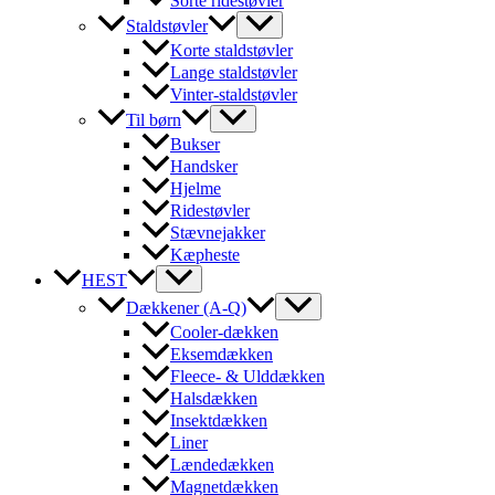
Sorte ridestøvler
Staldstøvler
Korte staldstøvler
Lange staldstøvler
Vinter-staldstøvler
Til børn
Bukser
Handsker
Hjelme
Ridestøvler
Stævnejakker
Kæpheste
HEST
Dækkener (A-Q)
Cooler-dækken
Eksemdækken
Fleece- & Ulddækken
Halsdækken
Insektdækken
Liner
Lændedækken
Magnetdækken