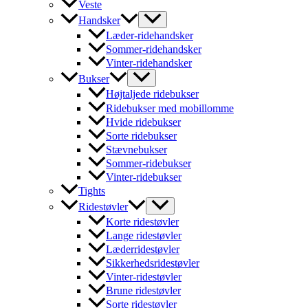
Veste
Handsker
Læder-ridehandsker
Sommer-ridehandsker
Vinter-ridehandsker
Bukser
Højtaljede ridebukser
Ridebukser med mobillomme
Hvide ridebukser
Sorte ridebukser
Stævnebukser
Sommer-ridebukser
Vinter-ridebukser
Tights
Ridestøvler
Korte ridestøvler
Lange ridestøvler
Læderridestøvler
Sikkerhedsridestøvler
Vinter-ridestøvler
Brune ridestøvler
Sorte ridestøvler