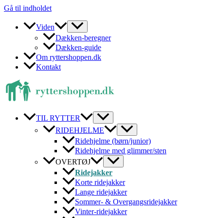
Gå til indholdet
Viden
Dækken-beregner
Dækken-guide
Om ryttershoppen.dk
Kontakt
TIL RYTTER
RIDEHJELME
Ridehjelme (børn/junior)
Ridehjelme med glimmer/sten
OVERTØJ
Ridejakker
Korte ridejakker
Lange ridejakker
Sommer- & Overgangsridejakker
Vinter-ridejakker