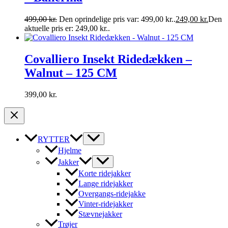
499,00
kr.
Den oprindelige pris var: 499,00 kr..
249,00
kr.
Den
aktuelle pris er: 249,00 kr..
Covalliero Insekt Ridedækken –
Walnut – 125 CM
399,00
kr.
RYTTER
Hjelme
Jakker
Korte ridejakker
Lange ridejakker
Overgangs-ridejakke
Vinter-ridejakker
Stævnejakker
Trøjer