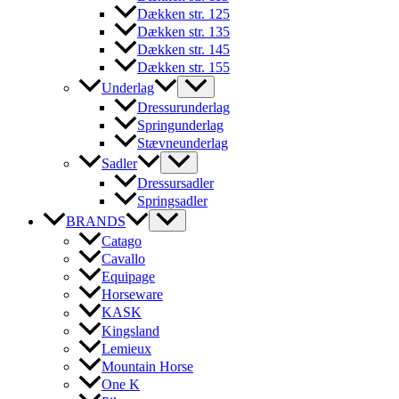
Dækken str. 125
Dækken str. 135
Dækken str. 145
Dækken str. 155
Underlag
Dressurunderlag
Springunderlag
Stævneunderlag
Sadler
Dressursadler
Springsadler
BRANDS
Catago
Cavallo
Equipage
Horseware
KASK
Kingsland
Lemieux
Mountain Horse
One K