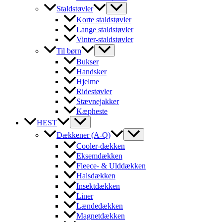
Staldstøvler
Korte staldstøvler
Lange staldstøvler
Vinter-staldstøvler
Til børn
Bukser
Handsker
Hjelme
Ridestøvler
Stævnejakker
Kæpheste
HEST
Dækkener (A-Q)
Cooler-dækken
Eksemdækken
Fleece- & Ulddækken
Halsdækken
Insektdækken
Liner
Lændedækken
Magnetdækken