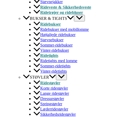
Stævnejakker
Rideveste & Sikkerhedsveste
Ridetrøjer og ridebluser
BUKSER & TIGHTS
Ridebukser
Ridebukser med mobillomme
Højtaljede ridebukser
Stævnebukser
Sommer-ridebukser
Vinter-ridebukser
Ridetights
Ridetights med lomme
Sommer-ridetights
Vinter-ridetights
STØVLER
Ridestøvler
Korte ridestøvler
Lange ridestøvler
Dressurstøvler
Springstøvler
Læderridestøvler
Sikkerhedsridestøvler