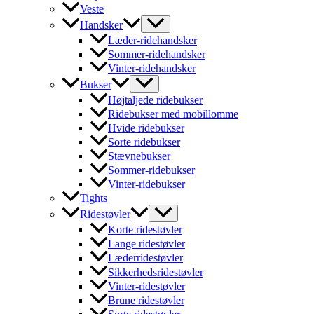
Veste
Handsker
Læder-ridehandsker
Sommer-ridehandsker
Vinter-ridehandsker
Bukser
Højtaljede ridebukser
Ridebukser med mobillomme
Hvide ridebukser
Sorte ridebukser
Stævnebukser
Sommer-ridebukser
Vinter-ridebukser
Tights
Ridestøvler
Korte ridestøvler
Lange ridestøvler
Læderridestøvler
Sikkerhedsridestøvler
Vinter-ridestøvler
Brune ridestøvler