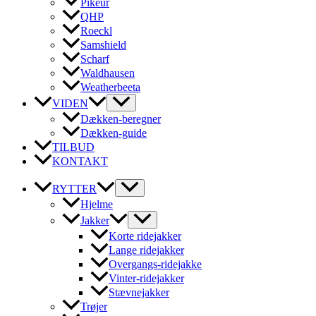
Pikeur
QHP
Roeckl
Samshield
Scharf
Waldhausen
Weatherbeeta
VIDEN
Dækken-beregner
Dækken-guide
TILBUD
KONTAKT
RYTTER
Hjelme
Jakker
Korte ridejakker
Lange ridejakker
Overgangs-ridejakke
Vinter-ridejakker
Stævnejakker
Trøjer