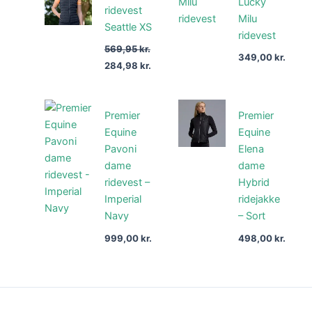
var:
er:
Lucky
ridevest
569,95 kr..
284,98 kr..
Milu
Seattle XS
ridevest
569,95
kr.
349,00
kr.
284,98
kr.
Premier
Premier
Equine
Equine
Pavoni
Elena
dame
dame
ridevest –
Hybrid
Imperial
ridejakke
Navy
– Sort
999,00
kr.
498,00
kr.