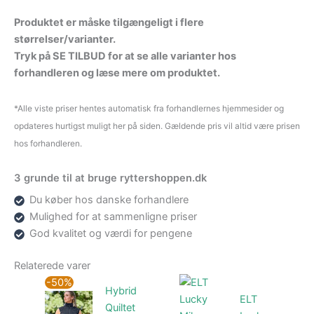
Produktet er måske tilgængeligt i flere
størrelser/varianter.
Tryk på SE TILBUD for at se alle varianter hos
forhandleren og læse mere om produktet.
*Alle viste priser hentes automatisk fra forhandlernes hjemmesider og
opdateres hurtigst muligt her på siden. Gældende pris vil altid være prisen
hos forhandleren.
3 grunde til at bruge ryttershoppen.dk
Du køber hos danske forhandlere
Mulighed for at sammenligne priser
God kvalitet og værdi for pengene
Relaterede varer
Den
Den
-50%
Hybrid
oprindelige
aktuelle
ELT
pris
pris
Quiltet