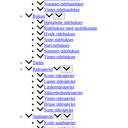
Sommer-ridehandsker
Vinter-ridehandsker
Bukser
Højtaljede ridebukser
Ridebukser med mobillomme
Hvide ridebukser
Sorte ridebukser
Stævnebukser
Sommer-ridebukser
Vinter-ridebukser
Tights
Ridestøvler
Korte ridestøvler
Lange ridestøvler
Læderridestøvler
Sikkerhedsridestøvler
Vinter-ridestøvler
Brune ridestøvler
Sorte ridestøvler
Staldstøvler
Korte staldstøvler