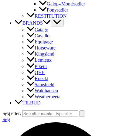
Galop-/Montésadler
Ponysadler
RESTITUTION
BRANDS
Catago
Cavallo
Equipage
Horseware
Kingsland
Lemieux
Pikeur
QHP
Roeckl
Samshield
Waldhausen
Weatherbeeta
TILBUD
Søg efter:
Søg