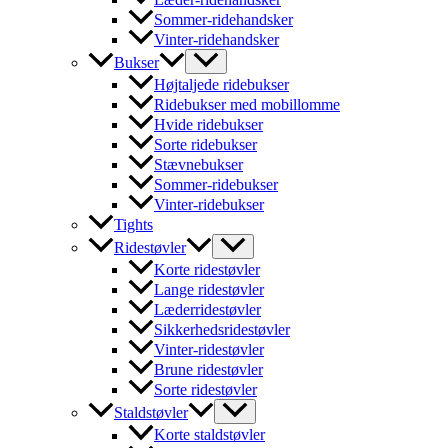
Sommer-ridehandsker
Vinter-ridehandsker
Bukser
Højtaljede ridebukser
Ridebukser med mobillomme
Hvide ridebukser
Sorte ridebukser
Stævnebukser
Sommer-ridebukser
Vinter-ridebukser
Tights
Ridestøvler
Korte ridestøvler
Lange ridestøvler
Læderridestøvler
Sikkerhedsridestøvler
Vinter-ridestøvler
Brune ridestøvler
Sorte ridestøvler
Staldstøvler
Korte staldstøvler