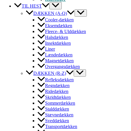
TIL HEST
DÆKKEN (A-Q)
Cooler-dækken
Eksemdækken
Fleece- & Ulddækken
Halsdækken
Insektdækken
Liner
Lændedækken
Magnetdækken
Overgangsdækken
DÆKKEN (R-Z)
Refleksdækken
Regndækken
Ridedækken
Skridtdækken
Sommerdækken
Stalddækken
Stævnedækken
Sveddækken
Transportdækken