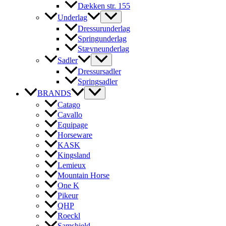
Dækken str. 155
Underlag
Dressurunderlag
Springunderlag
Stævneunderlag
Sadler
Dressursadler
Springsadler
BRANDS
Catago
Cavallo
Equipage
Horseware
KASK
Kingsland
Lemieux
Mountain Horse
One K
Pikeur
QHP
Roeckl
Samshield