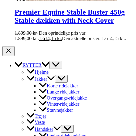
Premier Equine Stable Buster 450g
Stable dækken with Neck Cover
1.899,00
kr.
Den oprindelige pris var:
1.899,00 kr..
1.614,15
kr.
Den aktuelle pris er: 1.614,15 kr..
RYTTER
Hjelme
Jakker
Korte ridejakker
Lange ridejakker
Overgangs-ridejakke
Vinter-ridejakker
Stævnejakker
Trøjer
Veste
Handsker
Læder-ridehandsker