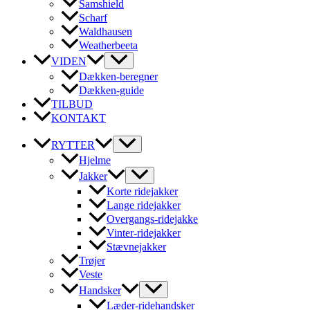
Samshield
Scharf
Waldhausen
Weatherbeeta
VIDEN
Dækken-beregner
Dækken-guide
TILBUD
KONTAKT
RYTTER
Hjelme
Jakker
Korte ridejakker
Lange ridejakker
Overgangs-ridejakke
Vinter-ridejakker
Stævnejakker
Trøjer
Veste
Handsker
Læder-ridehandsker