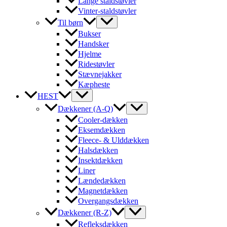
Lange staldstøvler
Vinter-staldstøvler
Til børn
Bukser
Handsker
Hjelme
Ridestøvler
Stævnejakker
Kæpheste
HEST
Dækkener (A-Q)
Cooler-dækken
Eksemdækken
Fleece- & Ulddækken
Halsdækken
Insektdækken
Liner
Lændedækken
Magnetdækken
Overgangsdækken
Dækkener (R-Z)
Refleksdækken