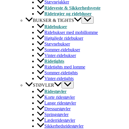
Stævnejakker
Rideveste & Sikkerhedsveste
Ridetrøjer og ridebluser
BUKSER & TIGHTS
Ridebukser
Ridebukser med mobillomme
Højtaljede ridebukser
Stævnebukser
Sommer-ridebukser
Vinter-ridebukser
Ridetights
Ridetights med lomme
Sommer-ridetights
Vinter-ridetights
STØVLER
Ridestøvler
Korte ridestøvler
Lange ridestøvler
Dressurstøvler
Springstøvler
Læderridestøvler
Sikkerhedsridestøvler