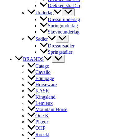
Dækken str. 155
Underlag
Dressurunderlag
Springunderlag
Stævneunderlag
Sadler
Dressursadler
Springsadler
BRANDS
Catago
Cavallo
Equipage
Horseware
KASK
Kingsland
Lemieux
Mountain Horse
One K
Pikeur
QHP
Roeckl