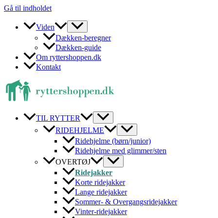
Gå til indholdet
Viden
Dækken-beregner
Dækken-guide
Om ryttershoppen.dk
Kontakt
TIL RYTTER
RIDEHJELME
Ridehjelme (børn/junior)
Ridehjelme med glimmer/sten
OVERTØJ
Ridejakker
Korte ridejakker
Lange ridejakker
Sommer- & Overgangsridejakker
Vinter-ridejakker