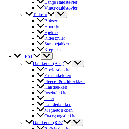
Lange staldstøvler
Vinter-staldstøvler
Til børn
Bukser
Handsker
Hjelme
Ridestøvler
Stævnejakker
Kæpheste
HEST
Dækkener (A-Q)
Cooler-dækken
Eksemdækken
Fleece- & Ulddækken
Halsdækken
Insektdækken
Liner
Lændedækken
Magnetdækken
Overgangsdækken
Dækkener (R-Z)
Refleksdækken