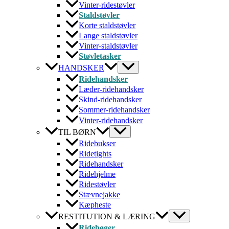
Vinter-ridestøvler
Staldstøvler
Korte staldstøvler
Lange staldstøvler
Vinter-staldstøvler
Støvletasker
HANDSKER
Ridehandsker
Læder-ridehandsker
Skind-ridehandsker
Sommer-ridehandsker
Vinter-ridehandsker
TIL BØRN
Ridebukser
Ridetights
Ridehandsker
Ridehjelme
Ridestøvler
Stævnejakke
Kæpheste
RESTITUTION & LÆRING
Ridebøger