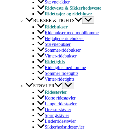
Stævnejakker
Rideveste & Sikkerhedsveste
Ridetrøjer og ridebluser
BUKSER & TIGHTS
Ridebukser
Ridebukser med mobillomme
Højtaljede ridebukser
Stævnebukser
Sommer-ridebukser
Vinter-ridebukser
Ridetights
Ridetights med lomme
Sommer-ridetights
Vinter-ridetights
STØVLER
Ridestøvler
Korte ridestøvler
Lange ridestøvler
Dressurstøvler
Springstøvler
Læderridestøvler
Sikkerhedsridestøvler