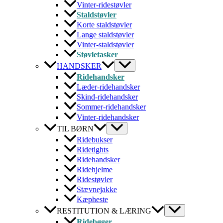
Vinter-ridestøvler
Staldstøvler
Korte staldstøvler
Lange staldstøvler
Vinter-staldstøvler
Støvletasker
HANDSKER
Ridehandsker
Læder-ridehandsker
Skind-ridehandsker
Sommer-ridehandsker
Vinter-ridehandsker
TIL BØRN
Ridebukser
Ridetights
Ridehandsker
Ridehjelme
Ridestøvler
Stævnejakke
Kæpheste
RESTITUTION & LÆRING
Ridebøger