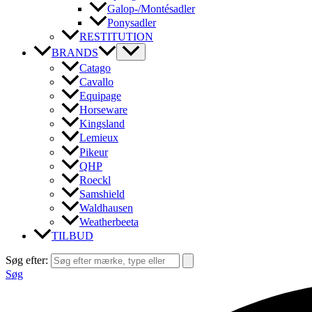
Galop-/Montésadler
Ponysadler
RESTITUTION
BRANDS
Catago
Cavallo
Equipage
Horseware
Kingsland
Lemieux
Pikeur
QHP
Roeckl
Samshield
Waldhausen
Weatherbeeta
TILBUD
Søg efter:
Søg