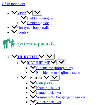
Gå til indholdet
Viden
Dækken-beregner
Dækken-guide
Om ryttershoppen.dk
Kontakt
TIL RYTTER
RIDEHJELME
Ridehjelme (børn/junior)
Ridehjelme med glimmer/sten
OVERTØJ
Ridejakker
Korte ridejakker
Lange ridejakker
Sommer- & Overgangsridejakker
Vinter-ridejakker