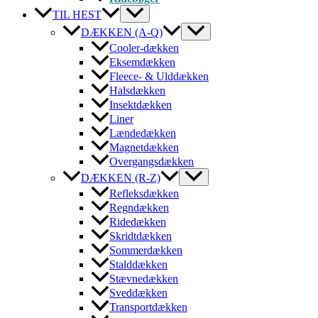
TIL HEST
DÆKKEN (A-Q)
Cooler-dækken
Eksemdækken
Fleece- & Ulddækken
Halsdækken
Insektdækken
Liner
Lændedækken
Magnetdækken
Overgangsdækken
DÆKKEN (R-Z)
Refleksdækken
Regndækken
Ridedækken
Skridtdækken
Sommerdækken
Stalddækken
Stævnedækken
Sveddækken
Transportdækken