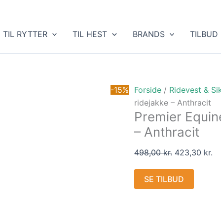
Den
D
oprindelige
ak
pris
pr
TIL RYTTER
TIL HEST
BRANDS
TILBUD
var:
er
498,00 kr..
42
-15%
Forside
/
Ridevest & Si
ridejakke – Anthracit
Premier Equin
– Anthracit
498,00
kr.
423,30
kr.
SE TILBUD