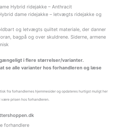
ame Hybrid ridejakke – Anthracit
ybrid dame ridejakke – letvægts ridejakke og
oldbart og letvægts quiltet materiale, der danner
foran, bagpå og over skuldrene. Siderne, armene
eknisk
ængeligt i flere størrelser/varianter.
at se alle varianter hos forhandleren og læse
atisk fra forhandlernes hjemmesider og opdateres hurtigst muligt her
d være prisen hos forhandleren.
ryttershoppen.dk
e forhandlere