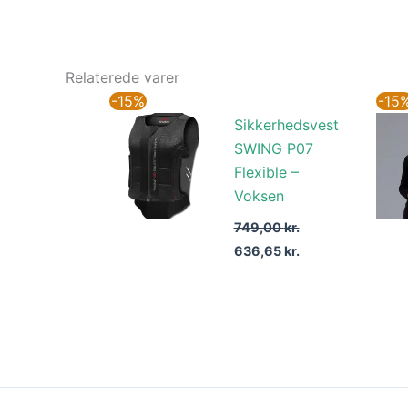
Relaterede varer
Den
Den
-15%
-15
oprindelige
aktuelle
Sikkerhedsvest
pris
pris
var:
er:
SWING P07
749,00 kr..
636,65 kr..
Flexible –
Voksen
749,00
kr.
636,65
kr.