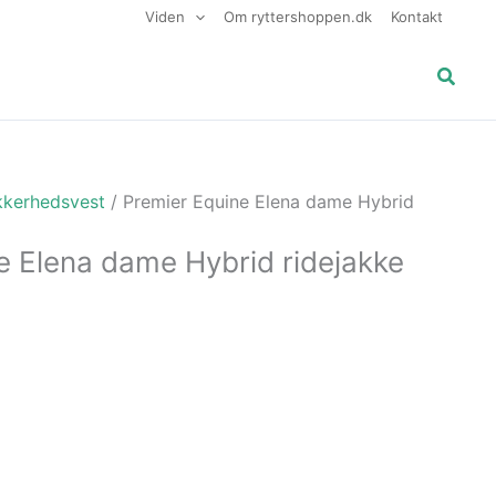
var:
er:
en
Viden
Om ryttershoppen.dk
Kontakt
498,00 kr..
423,30 kr..
tuelle
is
Søg
:
3,30 kr..
kkerhedsvest
/ Premier Equine Elena dame Hybrid
e Elena dame Hybrid ridejakke