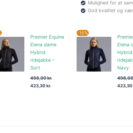
Mulighed for at sam
God kvalitet og vær
Den
Den
Den
%
-15%
Premier Equine
Premie
oprindelige
aktuelle
oprinde
pris
pris
pris
Elena dame
Elena 
var:
er:
var:
Hybrid
Hybrid
498,00 kr..
423,30 kr..
498,00 
ridejakke –
ridejak
Sort
Navy
498,00
kr.
498,0
423,30
kr.
423,3