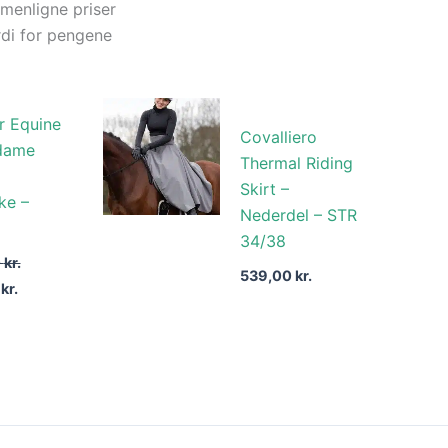
menligne priser
di for pengene
Den
r Equine
lige
aktuelle
Covalliero
pris
dame
er:
Thermal Riding
kr..
423,30 kr..
Skirt –
ke –
Nederdel – STR
34/38
0
kr.
539,00
kr.
0
kr.