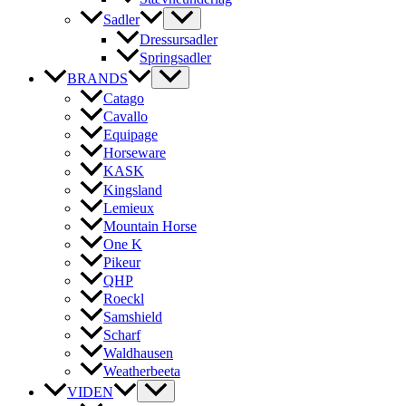
Sadler
Dressursadler
Springsadler
BRANDS
Catago
Cavallo
Equipage
Horseware
KASK
Kingsland
Lemieux
Mountain Horse
One K
Pikeur
QHP
Roeckl
Samshield
Scharf
Waldhausen
Weatherbeeta
VIDEN