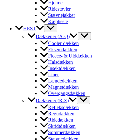
Hjelme
Ridestøvler
Stævnejakker
Kæpheste
HEST
Dækkener (A-Q)
Cooler-dækken
Eksemdækken
Fleece- & Ulddækken
Halsdækken
Insektdækken
Liner
Lændedækken
Magnetdækken
Overgangsdækken
Dækkener (R-Z)
Refleksdækken
Regndækken
Ridedækken
Skridtdækken
Sommerdækken
Stævnedækken