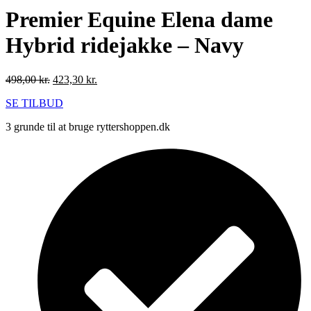
Premier Equine Elena dame
Hybrid ridejakke – Navy
Den
Den
498,00
kr.
423,30
kr.
oprindelige
aktuelle
SE TILBUD
pris
pris
var:
er:
3 grunde til at bruge ryttershoppen.dk
498,00 kr..
423,30 kr..