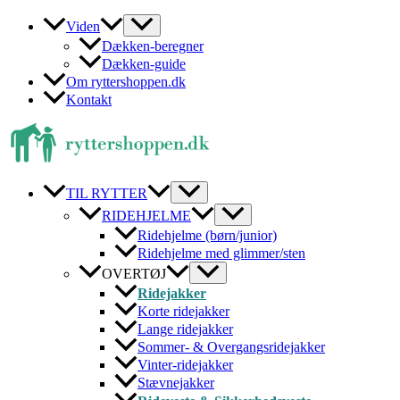
Gå
Viden
til
Dækken-beregner
indholdet
Dækken-guide
Om ryttershoppen.dk
Kontakt
TIL RYTTER
RIDEHJELME
Ridehjelme (børn/junior)
Ridehjelme med glimmer/sten
OVERTØJ
Ridejakker
Korte ridejakker
Lange ridejakker
Sommer- & Overgangsridejakker
Vinter-ridejakker
Stævnejakker