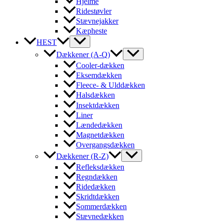
Hjelme
Ridestøvler
Stævnejakker
Kæpheste
HEST
Dækkener (A-Q)
Cooler-dækken
Eksemdækken
Fleece- & Ulddækken
Halsdækken
Insektdækken
Liner
Lændedækken
Magnetdækken
Overgangsdækken
Dækkener (R-Z)
Refleksdækken
Regndækken
Ridedækken
Skridtdækken
Sommerdækken
Stævnedækken