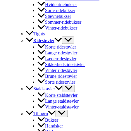
Hvide ridebukser
Sorte ridebukser
Stævnebukser
Sommer-ridebukser
Vinter-ridebukser
Tights
Ridestøvler
Korte ridestøvler
Lange ridestøvler
Læderridestøvler
Sikkerhedsridestøvler
Vinter-ridestøvler
Brune ridestøvler
Sorte ridestøvler
Staldstøvler
Korte staldstøvler
Lange staldstøvler
Vinter-staldstøvler
Til børn
Bukser
Handsker