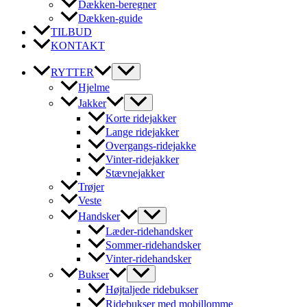
Dækken-beregner
Dækken-guide
TILBUD
KONTAKT
RYTTER
Hjelme
Jakker
Korte ridejakker
Lange ridejakker
Overgangs-ridejakke
Vinter-ridejakker
Stævnejakker
Trøjer
Veste
Handsker
Læder-ridehandsker
Sommer-ridehandsker
Vinter-ridehandsker
Bukser
Højtaljede ridebukser
Ridebukser med mobillomme