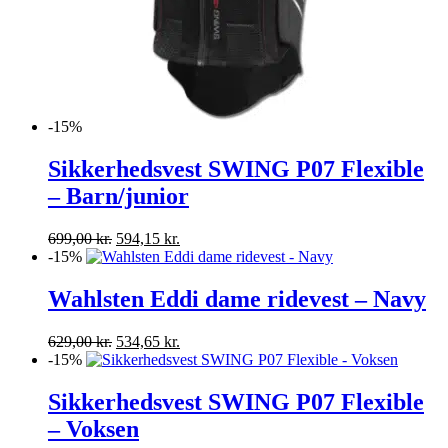
-15%
Sikkerhedsvest SWING P07 Flexible
– Barn/junior
Den
Den
699,00
kr.
594,15
kr.
oprindelige
aktuelle
-15%
pris
pris
var:
er:
Wahlsten Eddi dame ridevest – Navy
699,00 kr..
594,15 kr..
Den
Den
629,00
kr.
534,65
kr.
oprindelige
aktuelle
-15%
pris
pris
var:
er:
Sikkerhedsvest SWING P07 Flexible
629,00 kr..
534,65 kr..
– Voksen