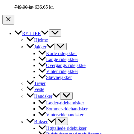
Den
Den
749,00
kr.
636,65
kr.
oprindelige
aktuelle
pris
pris
var:
er:
749,00 kr..
636,65 kr..
RYTTER
Hjelme
Jakker
Korte ridejakker
Lange ridejakker
Overgangs-ridejakke
Vinter-ridejakker
Stævnejakker
Trøjer
Veste
Handsker
Læder-ridehandsker
Sommer-ridehandsker
Vinter-ridehandsker
Bukser
Højtaljede ridebukser