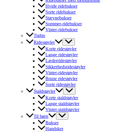
Ridebukser med mobillomme
Hvide ridebukser
Sorte ridebukser
Stævnebukser
Sommer-ridebukser
Vinter-ridebukser
Tights
Ridestøvler
Korte ridestøvler
Lange ridestøvler
Læderridestøvler
Sikkerhedsridestøvler
Vinter-ridestøvler
Brune ridestøvler
Sorte ridestøvler
Staldstøvler
Korte staldstøvler
Lange staldstøvler
Vinter-staldstøvler
Til børn
Bukser
Handsker