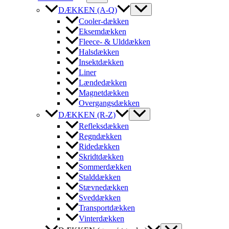
DÆKKEN (A-Q)
Cooler-dækken
Eksemdækken
Fleece- & Ulddækken
Halsdækken
Insektdækken
Liner
Lændedækken
Magnetdækken
Overgangsdækken
DÆKKEN (R-Z)
Refleksdækken
Regndækken
Ridedækken
Skridtdækken
Sommerdækken
Stalddækken
Stævnedækken
Sveddækken
Transportdækken
Vinterdækken