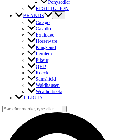
Ponysadler
RESTITUTION
BRANDS
Catago
Cavallo
Equipage
Horseware
Kingsland
Lemieux
Pikeur
QHP
Roeckl
Samshield
Waldhausen
Weatherbeeta
TILBUD
Søg
efter:
Søg