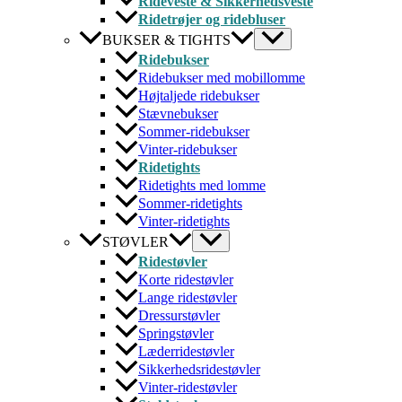
Rideveste & Sikkerhedsveste
Ridetrøjer og ridebluser
BUKSER & TIGHTS
Ridebukser
Ridebukser med mobillomme
Højtaljede ridebukser
Stævnebukser
Sommer-ridebukser
Vinter-ridebukser
Ridetights
Ridetights med lomme
Sommer-ridetights
Vinter-ridetights
STØVLER
Ridestøvler
Korte ridestøvler
Lange ridestøvler
Dressurstøvler
Springstøvler
Læderridestøvler
Sikkerhedsridestøvler
Vinter-ridestøvler