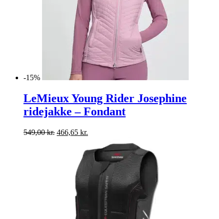
-15%
LeMieux Young Rider Josephine
ridejakke – Fondant
Den
Den
549,00
kr.
466,65
kr.
oprindelige
aktuelle
pris
pris
var:
er:
549,00 kr..
466,65 kr..