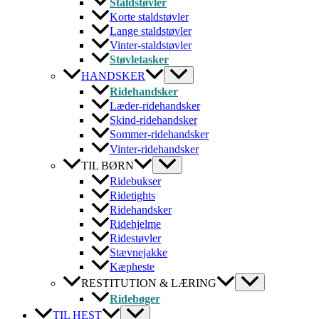
Staldstøvler
Korte staldstøvler
Lange staldstøvler
Vinter-staldstøvler
Støvletasker
HANDSKER
Ridehandsker
Læder-ridehandsker
Skind-ridehandsker
Sommer-ridehandsker
Vinter-ridehandsker
TIL BØRN
Ridebukser
Ridetights
Ridehandsker
Ridehjelme
Ridestøvler
Stævnejakke
Kæpheste
RESTITUTION & LÆRING
Ridebøger
TIL HEST