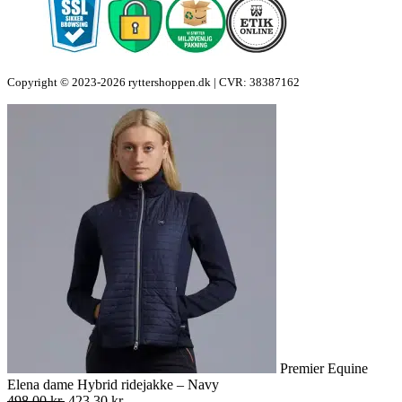
Copyright © 2023-2026 ryttershoppen.dk | CVR: 38387162
Premier Equine
Elena dame Hybrid ridejakke – Navy
Den
Den
498,00
kr.
423,30
kr.