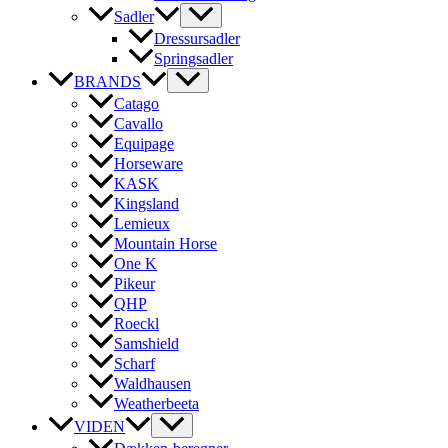
Sadler
Dressursadler
Springsadler
BRANDS
Catago
Cavallo
Equipage
Horseware
KASK
Kingsland
Lemieux
Mountain Horse
One K
Pikeur
QHP
Roeckl
Samshield
Scharf
Waldhausen
Weatherbeeta
VIDEN