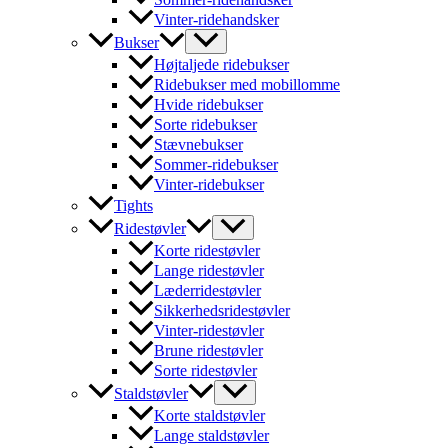
Vinter-ridehandsker
Bukser
Højtaljede ridebukser
Ridebukser med mobillomme
Hvide ridebukser
Sorte ridebukser
Stævnebukser
Sommer-ridebukser
Vinter-ridebukser
Tights
Ridestøvler
Korte ridestøvler
Lange ridestøvler
Læderridestøvler
Sikkerhedsridestøvler
Vinter-ridestøvler
Brune ridestøvler
Sorte ridestøvler
Staldstøvler
Korte staldstøvler
Lange staldstøvler