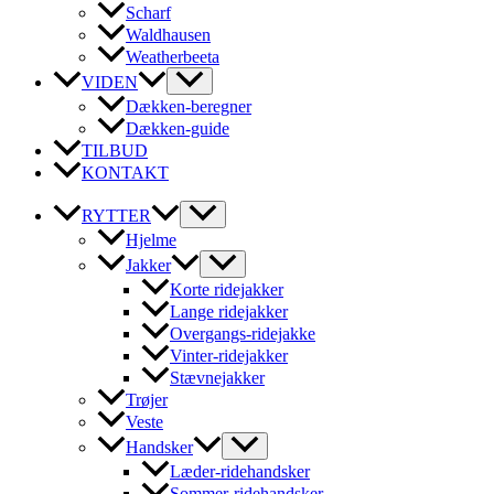
Scharf
Waldhausen
Weatherbeeta
VIDEN
Dækken-beregner
Dækken-guide
TILBUD
KONTAKT
RYTTER
Hjelme
Jakker
Korte ridejakker
Lange ridejakker
Overgangs-ridejakke
Vinter-ridejakker
Stævnejakker
Trøjer
Veste
Handsker
Læder-ridehandsker
Sommer-ridehandsker