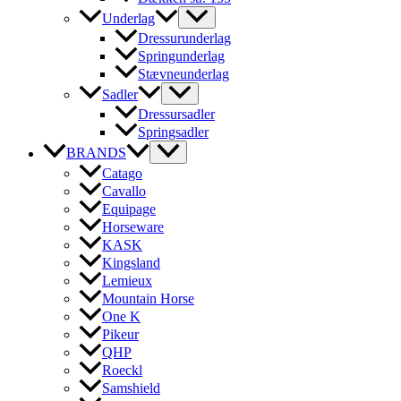
Underlag
Dressurunderlag
Springunderlag
Stævneunderlag
Sadler
Dressursadler
Springsadler
BRANDS
Catago
Cavallo
Equipage
Horseware
KASK
Kingsland
Lemieux
Mountain Horse
One K
Pikeur
QHP
Roeckl
Samshield