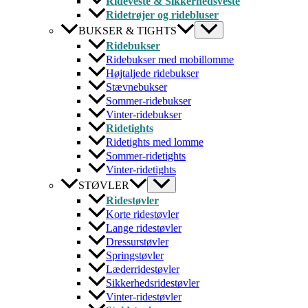
Rideveste & Sikkerhedsveste
Ridetrøjer og ridebluser
BUKSER & TIGHTS
Ridebukser
Ridebukser med mobillomme
Højtaljede ridebukser
Stævnebukser
Sommer-ridebukser
Vinter-ridebukser
Ridetights
Ridetights med lomme
Sommer-ridetights
Vinter-ridetights
STØVLER
Ridestøvler
Korte ridestøvler
Lange ridestøvler
Dressurstøvler
Springstøvler
Læderridestøvler
Sikkerhedsridestøvler
Vinter-ridestøvler