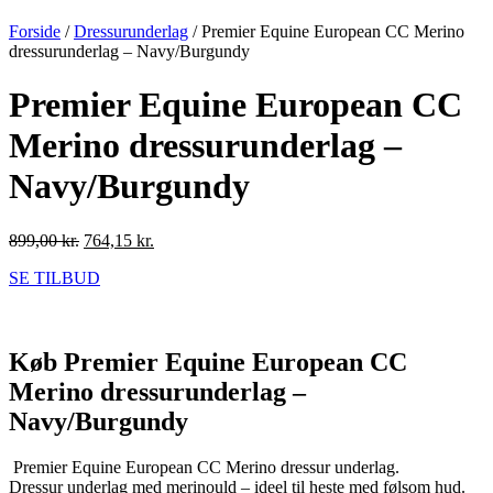
Forside
/
Dressurunderlag
/ Premier Equine European CC Merino
dressurunderlag – Navy/Burgundy
Premier Equine European CC
Merino dressurunderlag –
Navy/Burgundy
Den
Den
899,00
kr.
764,15
kr.
oprindelige
aktuelle
SE TILBUD
pris
pris
var:
er:
899,00 kr..
764,15 kr..
Køb Premier Equine European CC
Merino dressurunderlag –
Navy/Burgundy
Premier Equine European CC Merino dressur underlag.
Dressur underlag med merinould – ideel til heste med følsom hud.