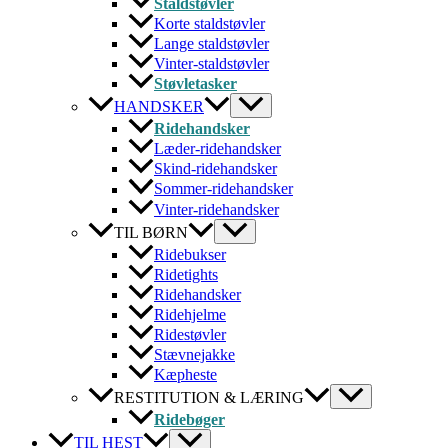
Staldstøvler
Korte staldstøvler
Lange staldstøvler
Vinter-staldstøvler
Støvletasker
HANDSKER
Ridehandsker
Læder-ridehandsker
Skind-ridehandsker
Sommer-ridehandsker
Vinter-ridehandsker
TIL BØRN
Ridebukser
Ridetights
Ridehandsker
Ridehjelme
Ridestøvler
Stævnejakke
Kæpheste
RESTITUTION & LÆRING
Ridebøger
TIL HEST