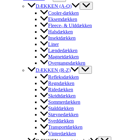
DÆKKEN (A-Q)
Cooler-dækken
Eksemdækken
Fleece- & Ulddækken
Halsdækken
Insektdækken
Liner
Lændedækken
Magnetdækken
Overgangsdækken
DÆKKEN (R-Z)
Refleksdækken
Regndækken
Ridedækken
Skridtdækken
Sommerdækken
Stalddækken
Stævnedækken
Sveddækken
Transportdækken
Vinterdækken