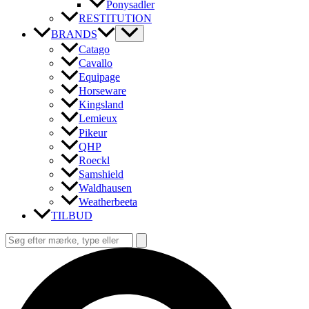
Ponysadler
RESTITUTION
BRANDS
Catago
Cavallo
Equipage
Horseware
Kingsland
Lemieux
Pikeur
QHP
Roeckl
Samshield
Waldhausen
Weatherbeeta
TILBUD
Søg
efter:
Søg