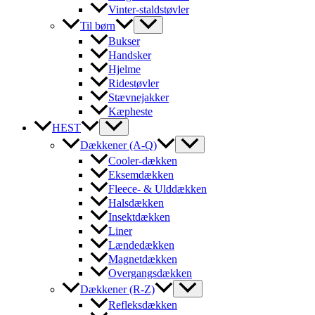
Vinter-staldstøvler
Til børn
Bukser
Handsker
Hjelme
Ridestøvler
Stævnejakker
Kæpheste
HEST
Dækkener (A-Q)
Cooler-dækken
Eksemdækken
Fleece- & Ulddækken
Halsdækken
Insektdækken
Liner
Lændedækken
Magnetdækken
Overgangsdækken
Dækkener (R-Z)
Refleksdækken