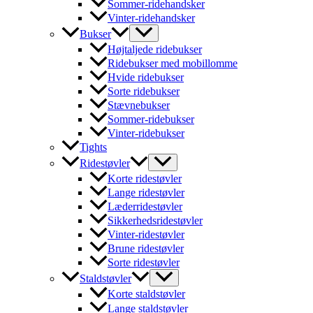
Sommer-ridehandsker
Vinter-ridehandsker
Bukser
Højtaljede ridebukser
Ridebukser med mobillomme
Hvide ridebukser
Sorte ridebukser
Stævnebukser
Sommer-ridebukser
Vinter-ridebukser
Tights
Ridestøvler
Korte ridestøvler
Lange ridestøvler
Læderridestøvler
Sikkerhedsridestøvler
Vinter-ridestøvler
Brune ridestøvler
Sorte ridestøvler
Staldstøvler
Korte staldstøvler
Lange staldstøvler