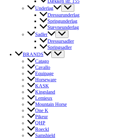
Dækken str. 155
Underlag
Dressurunderlag
Springunderlag
Stævneunderlag
Sadler
Dressursadler
Springsadler
BRANDS
Catago
Cavallo
Equipage
Horseware
KASK
Kingsland
Lemieux
Mountain Horse
One K
Pikeur
QHP
Roeckl
Samshield