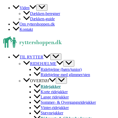
Gå
Viden
til
Dækken-beregner
indholdet
Dækken-guide
Om ryttershoppen.dk
Kontakt
TIL RYTTER
RIDEHJELME
Ridehjelme (børn/junior)
Ridehjelme med glimmer/sten
OVERTØJ
Ridejakker
Korte ridejakker
Lange ridejakker
Sommer- & Overgangsridejakker
Vinter-ridejakker
Stævnejakker