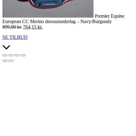
Premier Equine
European CC Merino dressurunderlag – Navy/Burgundy
Den
Den
899,00
kr.
764,15
kr.
oprindelige
aktuelle
SE TILBUD
pris
pris
var:
er:
Scroll
899,00 kr..
764,15 kr..
to
Top