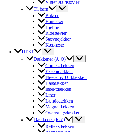
Vinter-staldstøvler
Til børn
Bukser
Handsker
Hjelme
Ridestøvler
Stævnejakker
Kæpheste
HEST
Dækkener (A-Q)
Cooler-dækken
Eksemdækken
Fleece- & Ulddækken
Halsdækken
Insektdækken
Liner
Lændedækken
Magnetdækken
Overgangsdækken
Dækkener (R-Z)
Refleksdækken