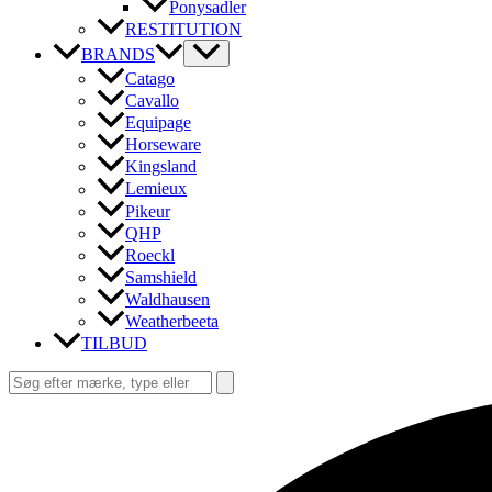
Ponysadler
RESTITUTION
BRANDS
Catago
Cavallo
Equipage
Horseware
Kingsland
Lemieux
Pikeur
QHP
Roeckl
Samshield
Waldhausen
Weatherbeeta
TILBUD
Søg
efter:
Søg