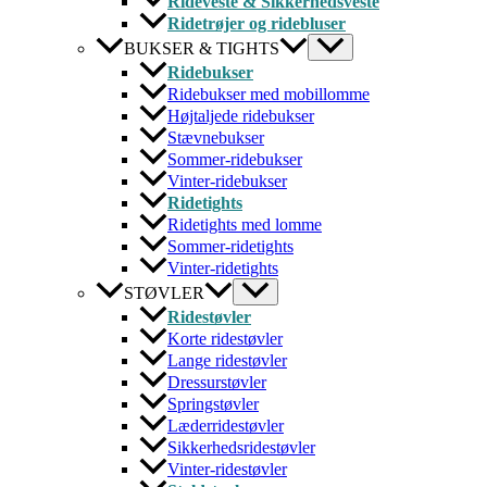
Rideveste & Sikkerhedsveste
Ridetrøjer og ridebluser
BUKSER & TIGHTS
Ridebukser
Ridebukser med mobillomme
Højtaljede ridebukser
Stævnebukser
Sommer-ridebukser
Vinter-ridebukser
Ridetights
Ridetights med lomme
Sommer-ridetights
Vinter-ridetights
STØVLER
Ridestøvler
Korte ridestøvler
Lange ridestøvler
Dressurstøvler
Springstøvler
Læderridestøvler
Sikkerhedsridestøvler
Vinter-ridestøvler