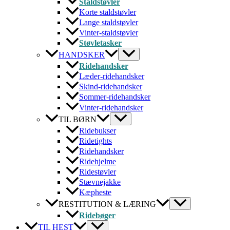
Staldstøvler
Korte staldstøvler
Lange staldstøvler
Vinter-staldstøvler
Støvletasker
HANDSKER
Ridehandsker
Læder-ridehandsker
Skind-ridehandsker
Sommer-ridehandsker
Vinter-ridehandsker
TIL BØRN
Ridebukser
Ridetights
Ridehandsker
Ridehjelme
Ridestøvler
Stævnejakke
Kæpheste
RESTITUTION & LÆRING
Ridebøger
TIL HEST