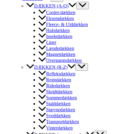
DÆKKEN (A-Q)
Cooler-dækken
Eksemdækken
Fleece- & Ulddækken
Halsdækken
Insektdækken
Liner
Lændedækken
Magnetdækken
Overgangsdækken
DÆKKEN (R-Z)
Refleksdækken
Regndækken
Ridedækken
Skridtdækken
Sommerdækken
Stalddækken
Stævnedækken
Sveddækken
Transportdækken
Vinterdækken