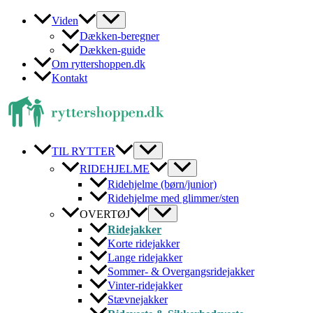
Gå
Viden
til
Dækken-beregner
indholdet
Dækken-guide
Om ryttershoppen.dk
Kontakt
TIL RYTTER
RIDEHJELME
Ridehjelme (børn/junior)
Ridehjelme med glimmer/sten
OVERTØJ
Ridejakker
Korte ridejakker
Lange ridejakker
Sommer- & Overgangsridejakker
Vinter-ridejakker
Stævnejakker