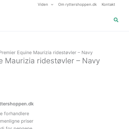
var:
er:
Den
Viden
Om ryttershoppen.dk
Kontakt
1.999,00 kr..
1.699,15 kr..
aktuelle
pris
Søg
er:
.
1.699,15 kr..
Premier Equine Maurizia ridestøvler – Navy
 Maurizia ridestøvler – Navy
ryttershoppen.dk
e forhandlere
menligne priser
di for pengene