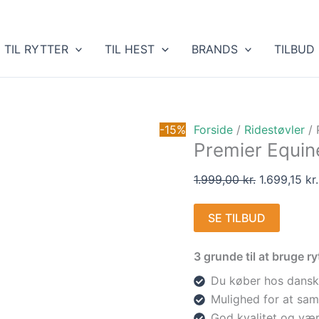
Den
oprindelige
pris
TIL RYTTER
TIL HEST
BRANDS
TILBUD
var:
1.999,00 kr.
-15%
Forside
/
Ridestøvler
/ 
Premier Equine
1.999,00
kr.
1.699,15
kr.
SE TILBUD
3 grunde til at bruge 
Du køber hos dansk
Mulighed for at sam
God kvalitet og vær