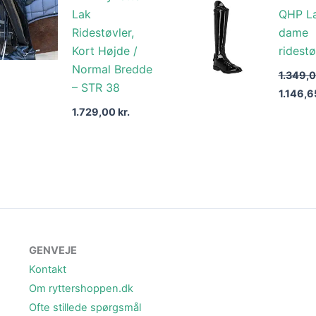
pris
Lak
QHP L
var:
Ridestøvler,
dame
1.349,00
Kort Højde /
ridestø
Normal Bredde
1.349,
– STR 38
1.146,
1.729,00
kr.
GENVEJE
Kontakt
Om ryttershoppen.dk
Ofte stillede spørgsmål