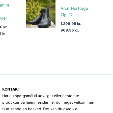
pris
pris
pris
amira
er:
var:
er:
Ariat Herttage
 kr..
1.146,65 kr..
1.299,95 kr..
969,95 kr..
Zip 37
vler
1.299,95
kr.
00
kr.
969,95
kr.
65
kr.
KONTAKT
Har du spørgsmål til udvalget eller bestemte
produkter på hjemmesiden, er du meget velkommen
til at sende en besked. Det kan du gøre via