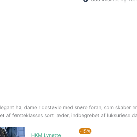
elegant høj dame ridestøvle med snøre foran, som skaber 
let af førsteklasses sort læder, indbegrebet af luksuriøse 
Den
-15%
HKM Lynette
oprinde