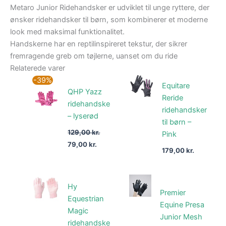
Metaro Junior Ridehandsker er udviklet til unge ryttere, der
ønsker ridehandsker til børn, som kombinerer et moderne
look med maksimal funktionalitet.
Handskerne har en reptilinspireret tekstur, der sikrer
fremragende greb om tøjlerne, uanset om du ride
Relaterede varer
Den
Den
-39%
Equitare
oprindelige
aktuelle
QHP Yazz
pris
pris
Reride
var:
er:
ridehandske
ridehandsker
129,00 kr..
79,00 kr..
– lyserød
til børn –
129,00
kr.
Pink
79,00
kr.
179,00
kr.
Hy
Premier
Equestrian
Equine Presa
Magic
Junior Mesh
ridehandske