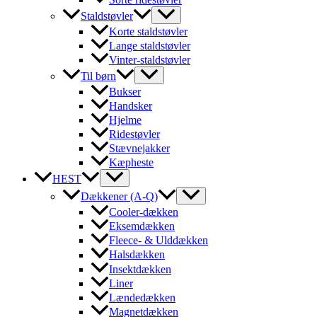
Staldstøvler
Korte staldstøvler
Lange staldstøvler
Vinter-staldstøvler
Til børn
Bukser
Handsker
Hjelme
Ridestøvler
Stævnejakker
Kæpheste
HEST
Dækkener (A-Q)
Cooler-dækken
Eksemdækken
Fleece- & Ulddækken
Halsdækken
Insektdækken
Liner
Lændedækken
Magnetdækken