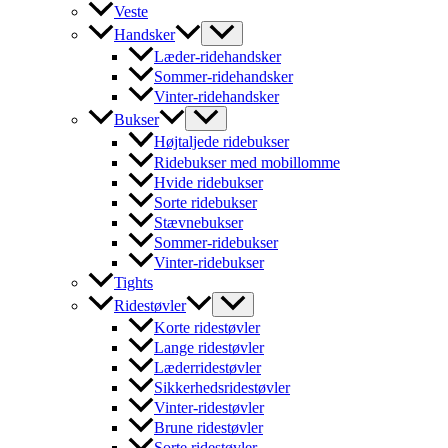
Veste
Handsker
Læder-ridehandsker
Sommer-ridehandsker
Vinter-ridehandsker
Bukser
Højtaljede ridebukser
Ridebukser med mobillomme
Hvide ridebukser
Sorte ridebukser
Stævnebukser
Sommer-ridebukser
Vinter-ridebukser
Tights
Ridestøvler
Korte ridestøvler
Lange ridestøvler
Læderridestøvler
Sikkerhedsridestøvler
Vinter-ridestøvler
Brune ridestøvler
Sorte ridestøvler