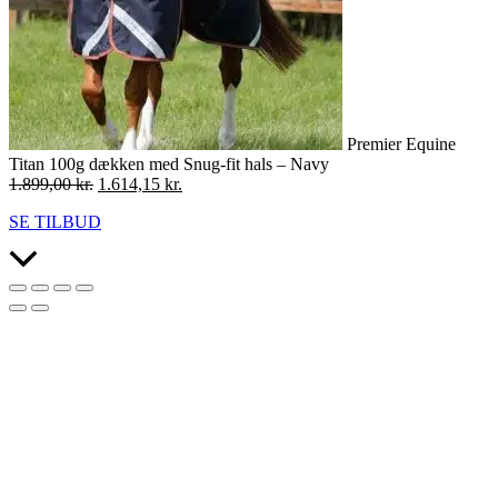
Premier Equine
Titan 100g dækken med Snug-fit hals – Navy
Den
Den
1.899,00
kr.
1.614,15
kr.
oprindelige
aktuelle
SE TILBUD
pris
pris
var:
er:
Scroll
1.899,00 kr..
1.614,15 kr..
to
Top