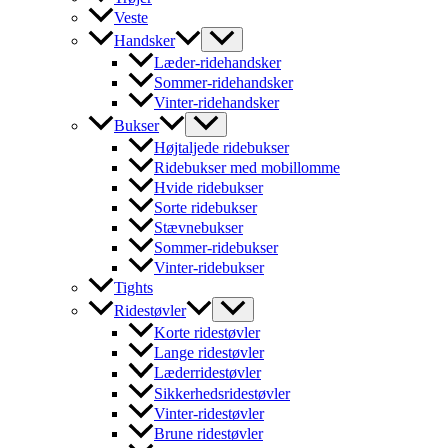
Veste
Handsker
Læder-ridehandsker
Sommer-ridehandsker
Vinter-ridehandsker
Bukser
Højtaljede ridebukser
Ridebukser med mobillomme
Hvide ridebukser
Sorte ridebukser
Stævnebukser
Sommer-ridebukser
Vinter-ridebukser
Tights
Ridestøvler
Korte ridestøvler
Lange ridestøvler
Læderridestøvler
Sikkerhedsridestøvler
Vinter-ridestøvler
Brune ridestøvler