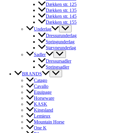
Dækken str. 125
Dækken str. 135
Dækken str. 145
Dækken str. 155
Underlag
Dressurunderlag
Springunderlag
Stævneunderlag
Sadler
Dressursadler
Springsadler
BRANDS
Catago
Cavallo
Equipage
Horseware
KASK
Kingsland
Lemieux
Mountain Horse
One K