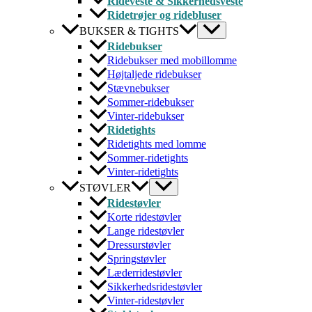
Rideveste & Sikkerhedsveste
Ridetrøjer og ridebluser
BUKSER & TIGHTS
Ridebukser
Ridebukser med mobillomme
Højtaljede ridebukser
Stævnebukser
Sommer-ridebukser
Vinter-ridebukser
Ridetights
Ridetights med lomme
Sommer-ridetights
Vinter-ridetights
STØVLER
Ridestøvler
Korte ridestøvler
Lange ridestøvler
Dressurstøvler
Springstøvler
Læderridestøvler
Sikkerhedsridestøvler
Vinter-ridestøvler