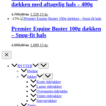
dækken med aftagelig hals – 400g
Den
Den
1.799,00
kr.
1.529,15
kr.
oprindelige
aktuelle
-15%
pris
pris
var:
er:
Premier Equine Buster 100g dækken
1.799,00 kr..
1.529,15 kr..
– Snug-fit hals
Den
Den
1.999,00
kr.
1.699,15
kr.
oprindelige
aktuelle
pris
pris
var:
er:
1.999,00 kr..
1.699,15 kr..
RYTTER
Hjelme
Jakker
Korte ridejakker
Lange ridejakker
Overgangs-ridejakke
Vinter-ridejakker
Stævnejakker
Trøjer