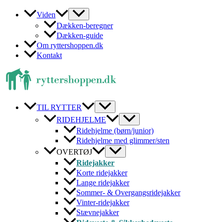
Gå
Viden
til
Dækken-beregner
indholdet
Dækken-guide
Om ryttershoppen.dk
Kontakt
TIL RYTTER
RIDEHJELME
Ridehjelme (børn/junior)
Ridehjelme med glimmer/sten
OVERTØJ
Ridejakker
Korte ridejakker
Lange ridejakker
Sommer- & Overgangsridejakker
Vinter-ridejakker
Stævnejakker