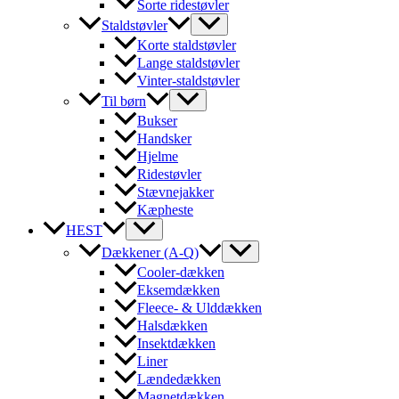
Sorte ridestøvler
Staldstøvler
Korte staldstøvler
Lange staldstøvler
Vinter-staldstøvler
Til børn
Bukser
Handsker
Hjelme
Ridestøvler
Stævnejakker
Kæpheste
HEST
Dækkener (A-Q)
Cooler-dækken
Eksemdækken
Fleece- & Ulddækken
Halsdækken
Insektdækken
Liner
Lændedækken
Magnetdækken