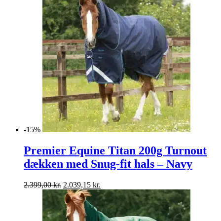
-15%
Premier Equine Titan 200g Turnout
dækken med Snug-fit hals – Navy
Den
Den
2.399,00
kr.
2.039,15
kr.
oprindelige
aktuelle
pris
pris
var:
er:
2.399,00 kr..
2.039,15 kr..