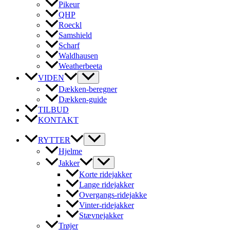
Pikeur
QHP
Roeckl
Samshield
Scharf
Waldhausen
Weatherbeeta
VIDEN
Dækken-beregner
Dækken-guide
TILBUD
KONTAKT
RYTTER
Hjelme
Jakker
Korte ridejakker
Lange ridejakker
Overgangs-ridejakke
Vinter-ridejakker
Stævnejakker
Trøjer