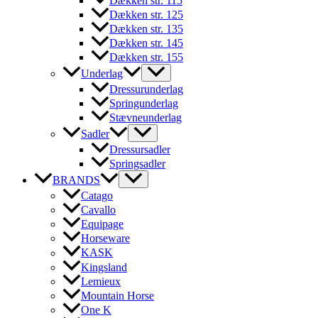
Dækken str. 115
Dækken str. 125
Dækken str. 135
Dækken str. 145
Dækken str. 155
Underlag
Dressurunderlag
Springunderlag
Stævneunderlag
Sadler
Dressursadler
Springsadler
BRANDS
Catago
Cavallo
Equipage
Horseware
KASK
Kingsland
Lemieux
Mountain Horse
One K