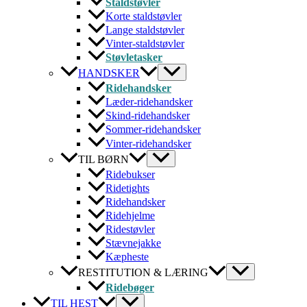
Staldstøvler
Korte staldstøvler
Lange staldstøvler
Vinter-staldstøvler
Støvletasker
HANDSKER
Ridehandsker
Læder-ridehandsker
Skind-ridehandsker
Sommer-ridehandsker
Vinter-ridehandsker
TIL BØRN
Ridebukser
Ridetights
Ridehandsker
Ridehjelme
Ridestøvler
Stævnejakke
Kæpheste
RESTITUTION & LÆRING
Ridebøger
TIL HEST