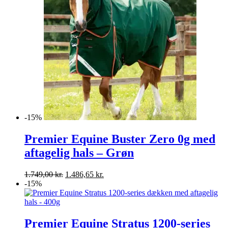
-15%
Premier Equine Buster Zero 0g med
aftagelig hals – Grøn
Den
Den
1.749,00
kr.
1.486,65
kr.
oprindelige
aktuelle
-15%
pris
pris
var:
er:
1.749,00 kr..
1.486,65 kr..
Premier Equine Stratus 1200-series