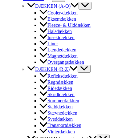
DÆKKEN (A-Q)
Cooler-dækken
Eksemdækken
Fleece- & Ulddækken
Halsdækken
Insektdækken
Liner
Lændedækken
Magnetdækken
Overgangsdækken
DÆKKEN (R-Z)
Refleksdækken
Regndækken
Ridedækken
Skridtdækken
Sommerdækken
Stalddækken
Stævnedækken
Sveddækken
Transportdækken
Vinterdækken