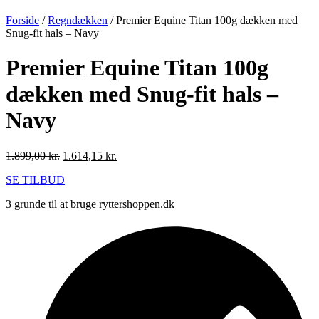
Forside
/
Regndækken
/ Premier Equine Titan 100g dækken med
Snug-fit hals – Navy
Premier Equine Titan 100g
dækken med Snug-fit hals –
Navy
Den
Den
1.899,00
kr.
1.614,15
kr.
oprindelige
aktuelle
SE TILBUD
pris
pris
var:
er:
3 grunde til at bruge ryttershoppen.dk
1.899,00 kr..
1.614,15 kr..