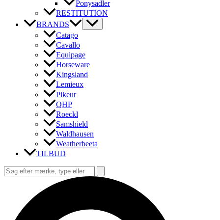
Ponysadler
RESTITUTION
BRANDS
Catago
Cavallo
Equipage
Horseware
Kingsland
Lemieux
Pikeur
QHP
Roeckl
Samshield
Waldhausen
Weatherbeeta
TILBUD
Søg
efter:
Søg