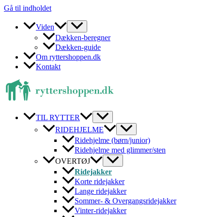
Gå til indholdet
Viden
Dækken-beregner
Dækken-guide
Om ryttershoppen.dk
Kontakt
TIL RYTTER
RIDEHJELME
Ridehjelme (børn/junior)
Ridehjelme med glimmer/sten
OVERTØJ
Ridejakker
Korte ridejakker
Lange ridejakker
Sommer- & Overgangsridejakker
Vinter-ridejakker