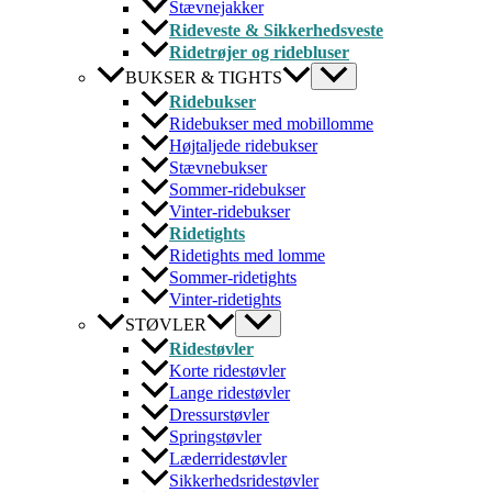
Stævnejakker
Rideveste & Sikkerhedsveste
Ridetrøjer og ridebluser
BUKSER & TIGHTS
Ridebukser
Ridebukser med mobillomme
Højtaljede ridebukser
Stævnebukser
Sommer-ridebukser
Vinter-ridebukser
Ridetights
Ridetights med lomme
Sommer-ridetights
Vinter-ridetights
STØVLER
Ridestøvler
Korte ridestøvler
Lange ridestøvler
Dressurstøvler
Springstøvler
Læderridestøvler
Sikkerhedsridestøvler