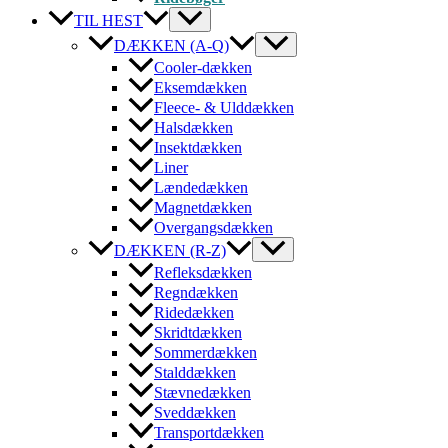
TIL HEST
DÆKKEN (A-Q)
Cooler-dækken
Eksemdækken
Fleece- & Ulddækken
Halsdækken
Insektdækken
Liner
Lændedækken
Magnetdækken
Overgangsdækken
DÆKKEN (R-Z)
Refleksdækken
Regndækken
Ridedækken
Skridtdækken
Sommerdækken
Stalddækken
Stævnedækken
Sveddækken
Transportdækken