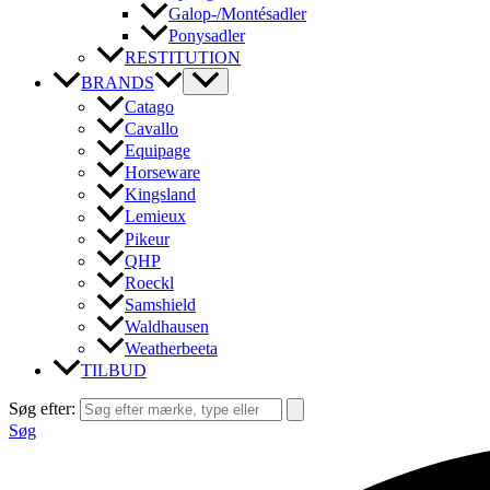
Galop-/Montésadler
Ponysadler
RESTITUTION
BRANDS
Catago
Cavallo
Equipage
Horseware
Kingsland
Lemieux
Pikeur
QHP
Roeckl
Samshield
Waldhausen
Weatherbeeta
TILBUD
Søg efter:
Søg