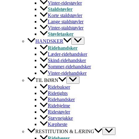
Vinter-ridestøvler
Staldstøvler
Korte staldstøvler
Lange staldstøvler
Vinter-staldstøvler
Støvletasker
HANDSKER
Ridehandsker
Læder-ridehandsker
Skind-ridehandsker
Sommer-ridehandsker
Vinter-ridehandsker
TIL BØRN
Ridebukser
Ridetights
Ridehandsker
Ridehjelme
Ridestøvler
Stævnejakke
Kæpheste
RESTITUTION & LÆRING
Ridebøger