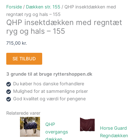
Forside
/
Dækken str. 155
/ QHP insektdækken med
regntæt ryg og hals – 155
QHP insektdækken med regntæt
ryg og hals – 155
715,00
kr.
SE TILBUD
3 grunde til at bruge ryttershoppen.dk
Du køber hos danske forhandlere
Mulighed for at sammenligne priser
God kvalitet og værdi for pengene
Relaterede varer
QHP
Horse Guard
overgangs
Regndækken
dækken