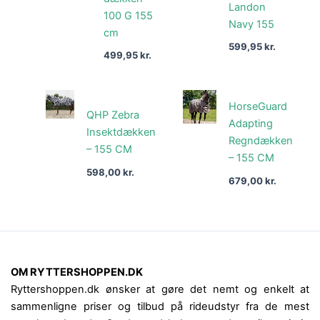
Landon
100 G 155
Navy 155
cm
599,95
kr.
499,95
kr.
HorseGuard
QHP Zebra
Adapting
Insektdækken
Regndækken
– 155 CM
– 155 CM
598,00
kr.
679,00
kr.
OM RYTTERSHOPPEN.DK
Ryttershoppen.dk ønsker at gøre det nemt og enkelt at
sammenligne priser og tilbud på rideudstyr fra de mest