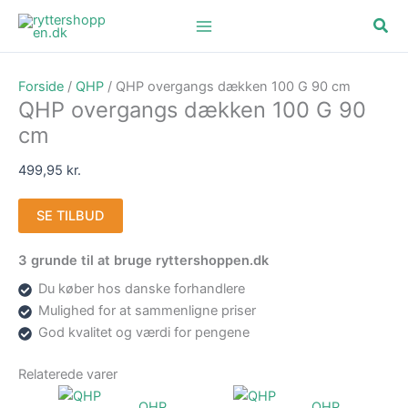
Gå
Søg
til
indholdet
Forside
/
QHP
/ QHP overgangs dækken 100 G 90 cm
QHP overgangs dækken 100 G 90
cm
499,95
kr.
SE TILBUD
3 grunde til at bruge ryttershoppen.dk
Du køber hos danske forhandlere
Mulighed for at sammenligne priser
God kvalitet og værdi for pengene
Relaterede varer
QHP
QHP