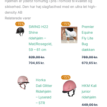
Hjelmen er yderst fornuftig i pris i forhold til kvalitet og
sikkerhed. Den har høj slagfasthed med en ultra let high-
density AB
Relaterede varer
Den
Den
Den
Den
-15%
-15%
SWING H22
Premier
oprindelige
aktuelle
oprindelige
aktuel
pris
pris
pris
pris
Shine
Equine
var:
er:
var:
er:
ridehjelm –
Fly Lite
829,00 kr..
704,65 kr..
789,00 kr..
670,65
Mat/Rosegold,
Bug
59 – 61 cm
dækken
829,00
kr.
789,00
kr.
704,65
kr.
670,65
kr.
Den
Den
-15%
Horka
oprindelige
aktuel
pris
pris
Dali Glitter
HKM Kali
var:
er:
Ridehjelm
junior
449,00 kr..
381,65 
– Lyserød
ridehjelm
– STR
449,00
kr.