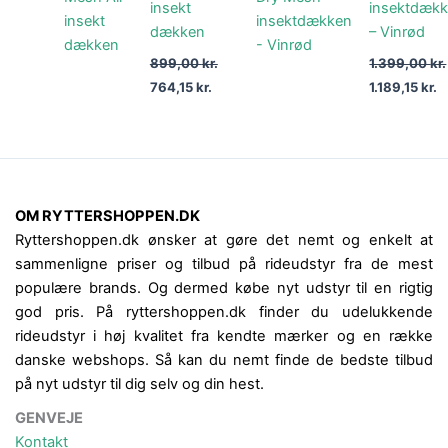
insekt
insektdæk
dækken
– Vinrød
899,00
kr.
1.399,00
kr.
764,15
kr.
1.189,15
kr.
OM RYTTERSHOPPEN.DK
Ryttershoppen.dk ønsker at gøre det nemt og enkelt at
sammenligne priser og tilbud på rideudstyr fra de mest
populære brands. Og dermed købe nyt udstyr til en rigtig
god pris. På ryttershoppen.dk finder du udelukkende
rideudstyr i høj kvalitet fra kendte mærker og en række
danske webshops. Så kan du nemt finde de bedste tilbud
på nyt udstyr til dig selv og din hest.
GENVEJE
Kontakt