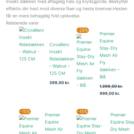
Insekt dækken med aftagelig hals og krydsgjorde. Beskytter
effektiv din hest mod diverse fluer og heste bremser.Hesten
får en mere behagelig fold oplevelse.
Relaterede varer
Den
Den
-29%
Premier
oprindelige
aktuell
pris
pris
Equine
var:
er:
Covalliero
Stay-Dry
1.399,00 kr..
999,00 
Insekt
Mesh Air
Ridedækken
Fly
– Walnut –
dækken –
125 CM
Blå
399,00
kr.
1.399,00
kr.
999,00
kr.
Den
Den
Den
D
-15%
-15%
Premier
Premier
oprindelige
aktuelle
oprindelige
a
pris
pris
pris
p
Equine
Equine Sta
var:
er:
var:
er
Mesh Air
Dry Mesh
899,00 kr..
764,15 kr..
1.399,00 kr.
1.