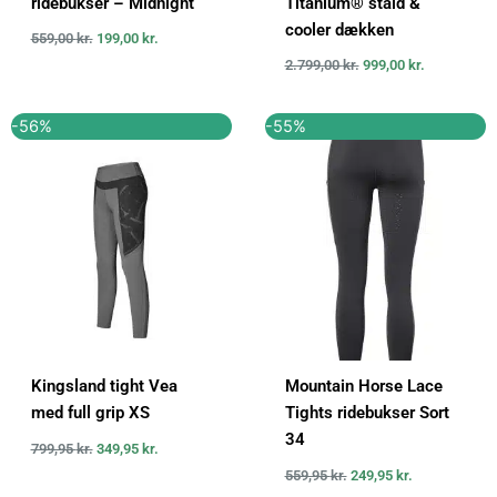
ridebukser – Midnight
Titanium® stald &
cooler dækken
559,00
kr.
199,00
kr.
2.799,00
kr.
999,00
kr.
Den
Den
Den
Den
-56%
-55%
oprindelige
aktuelle
oprindelige
aktuelle
pris
pris
pris
pris
var:
er:
var:
er:
799,95 kr..
349,95 kr..
559,95 kr..
249,95 kr..
Kingsland tight Vea
Mountain Horse Lace
med full grip XS
Tights ridebukser Sort
34
799,95
kr.
349,95
kr.
559,95
kr.
249,95
kr.