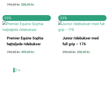
749,00
kr.
500,00
kr.
Den
Den
Den
Den
-33%
-33%
oprindelige
aktuelle
oprindelige
aktuelle
pris
pris
pris
pris
var:
er:
var:
er:
749,00 kr..
499,00 kr..
299,00 kr..
200,00 kr..
Premier Equine Sophia
Junior ridebukser med
højtaljede ridebukser
full grip – 176
749,00
kr.
499,00
kr.
299,00
kr.
200,00
kr.
1
2
→