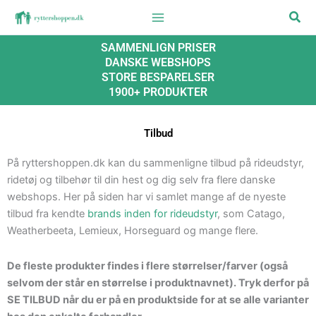
Gå
Søg
til
indholdet
SAMMENLIGN PRISER
DANSKE WEBSHOPS
STORE BESPARELSER
1900+ PRODUKTER
Tilbud
På ryttershoppen.dk kan du sammenligne tilbud på rideudstyr,
ridetøj og tilbehør til din hest og dig selv fra flere danske
webshops. Her på siden har vi samlet mange af de nyeste
tilbud fra kendte
brands inden for rideudstyr
, som Catago,
Weatherbeeta, Lemieux, Horseguard og mange flere.
De fleste produkter findes i flere størrelser/farver (også
selvom der står en størrelse i produktnavnet). Tryk derfor på
SE TILBUD når du er på en produktside for at se alle varianter