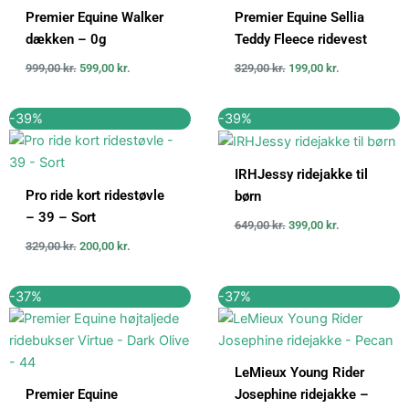
Premier Equine Walker
Premier Equine Sellia
dækken – 0g
Teddy Fleece ridevest
999,00
kr.
599,00
kr.
329,00
kr.
199,00
kr.
Den
Den
Den
Den
-39%
-39%
oprindelige
aktuelle
oprindelige
aktuelle
pris
pris
pris
pris
var:
er:
var:
er:
IRHJessy ridejakke til
329,00 kr..
200,00 kr..
649,00 kr..
399,00 kr..
Pro ride kort ridestøvle
børn
– 39 – Sort
649,00
kr.
399,00
kr.
329,00
kr.
200,00
kr.
Den
Den
Den
Den
-37%
-37%
oprindelige
aktuelle
oprindelige
aktuelle
pris
pris
pris
pris
var:
er:
var:
er:
629,00 kr..
399,00 kr..
629,00 kr..
399,00 kr..
LeMieux Young Rider
Premier Equine
Josephine ridejakke –