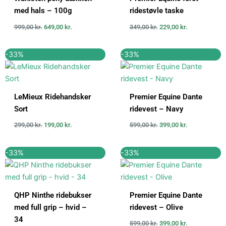
med hals – 100g
ridestøvle taske
999,00
kr.
649,00
kr.
349,00
kr.
229,00
kr.
Den
Den
Den
Den
-33%
-33%
oprindelige
aktuelle
oprindelige
aktuelle
pris
pris
pris
pris
var:
er:
var:
er:
299,00 kr..
199,00 kr..
599,00 kr..
399,00 kr..
LeMieux Ridehandsker
Premier Equine Dante
Sort
ridevest – Navy
299,00
kr.
199,00
kr.
599,00
kr.
399,00
kr.
Den
Den
Den
Den
-33%
-33%
oprindelige
aktuelle
oprindelige
aktuelle
pris
pris
pris
pris
var:
er:
var:
er:
749,00 kr..
500,00 kr..
599,00 kr..
399,00 kr..
QHP Ninthe ridebukser
Premier Equine Dante
med full grip – hvid –
ridevest – Olive
34
599,00
kr.
399,00
kr.