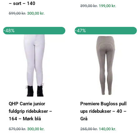
– sort – 140
399,00
kr.
199,00
kr.
599,00
kr.
300,00
kr.
Den
Den
Den
Den
-48%
-47%
oprindelige
aktuelle
oprindelige
aktuelle
pris
pris
pris
pris
var:
er:
var:
er:
579,00 kr..
300,00 kr..
265,00 kr..
140,00 kr..
QHP Carrie junior
Premiere Bugloss pull
fuldgrip ridebukser –
ups ridebukser – 40 –
164 – Mørk blå
Grå
579,00
kr.
300,00
kr.
265,00
kr.
140,00
kr.