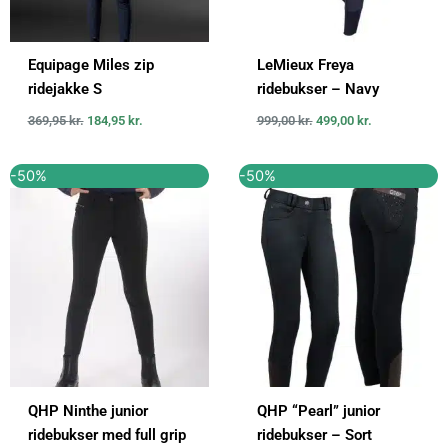
Equipage Miles zip
LeMieux Freya
ridejakke S
ridebukser – Navy
369,95
kr.
184,95
kr.
999,00
kr.
499,00
kr.
Den
Den
Den
Den
-50%
-50%
oprindelige
aktuelle
oprindelige
aktuelle
pris
pris
pris
pris
var:
er:
var:
er:
599,00 kr..
300,00 kr..
399,00 kr..
199,00 kr..
QHP Ninthe junior
QHP “Pearl” junior
ridebukser med full grip
ridebukser – Sort