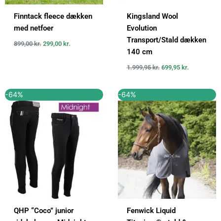
Finntack fleece dækken
Kingsland Wool
med netfoer
Evolution
Transport/Stald dækken
899,00
kr.
299,00
kr.
140 cm
1.999,95
kr.
699,95
kr.
Den
Den
Den
Den
-64%
-64%
oprindelige
aktuelle
oprindelige
aktuelle
pris
pris
pris
pris
var:
er:
var:
er:
559,00 kr..
199,00 kr..
2.799,00 kr..
999,00 kr..
QHP “Coco” junior
Fenwick Liquid