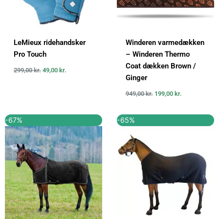
LeMieux ridehandsker
Winderen varmedækken
Pro Touch
– Winderen Thermo
Coat dækken Brown /
299,00
kr.
49,00
kr.
Ginger
949,00
kr.
199,00
kr.
Den
Den
Den
Den
-67%
-65%
oprindelige
aktuelle
oprindelige
aktuelle
pris
pris
pris
pris
var:
er:
var:
er:
899,00 kr..
299,00 kr..
1.999,95 kr..
699,95 kr..