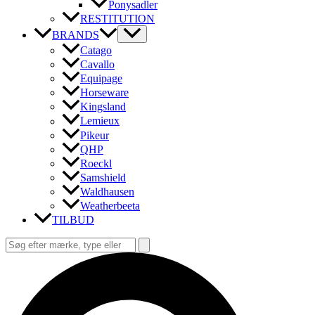
Ponysadler
RESTITUTION
BRANDS
Catago
Cavallo
Equipage
Horseware
Kingsland
Lemieux
Pikeur
QHP
Roeckl
Samshield
Waldhausen
Weatherbeeta
TILBUD
Søg
efter:
Søg