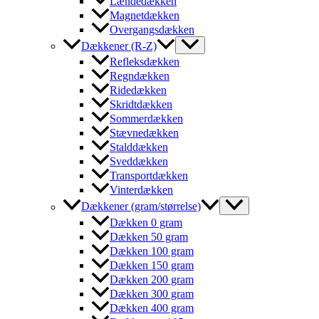
Lændedækken
Magnetdækken
Overgangsdækken
Dækkener (R-Z)
Refleksdækken
Regndækken
Ridedækken
Skridtdækken
Sommerdækken
Stævnedækken
Stalddækken
Sveddækken
Transportdækken
Vinterdækken
Dækkener (gram/størrelse)
Dækken 0 gram
Dækken 50 gram
Dækken 100 gram
Dækken 150 gram
Dækken 200 gram
Dækken 300 gram
Dækken 400 gram