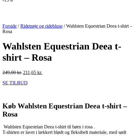
Forside
/
Ridetrøje og ridebluse
/ Wahlsten Equestrian Deea t-shirt –
Rosa
Wahlsten Equestrian Deea t-
shirt – Rosa
Den
Den
249,00
kr.
211,65
kr.
oprindelige
aktuelle
SE TILBUD
pris
pris
var:
er:
249,00 kr..
211,65 kr..
Køb Wahlsten Equestrian Deea t-shirt –
Rosa
Wahlsten Equestrian Deea t-shirt til børn i rosa .
T-shirten er lavet i lækkert blødt og fleksibelt materiale, med sødt