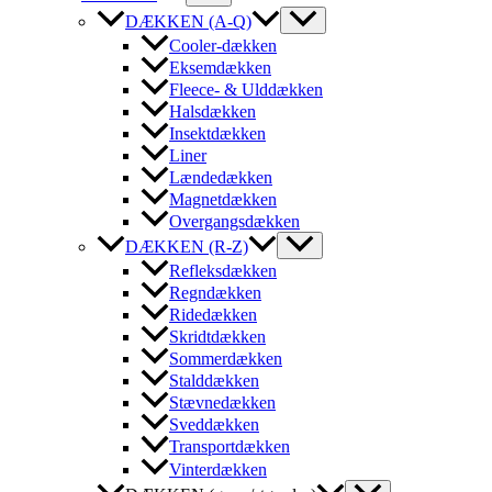
DÆKKEN (A-Q)
Cooler-dækken
Eksemdækken
Fleece- & Ulddækken
Halsdækken
Insektdækken
Liner
Lændedækken
Magnetdækken
Overgangsdækken
DÆKKEN (R-Z)
Refleksdækken
Regndækken
Ridedækken
Skridtdækken
Sommerdækken
Stalddækken
Stævnedækken
Sveddækken
Transportdækken
Vinterdækken