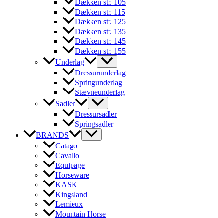
Dækken str. 105
Dækken str. 115
Dækken str. 125
Dækken str. 135
Dækken str. 145
Dækken str. 155
Underlag
Dressurunderlag
Springunderlag
Stævneunderlag
Sadler
Dressursadler
Springsadler
BRANDS
Catago
Cavallo
Equipage
Horseware
KASK
Kingsland
Lemieux
Mountain Horse