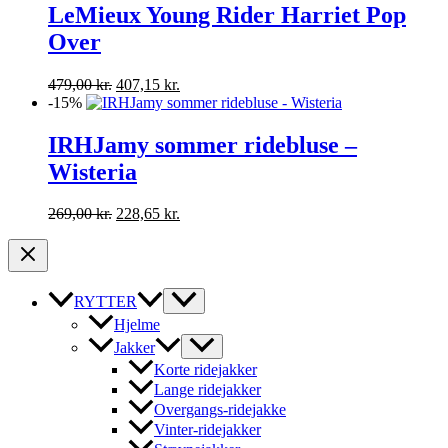
var:
er:
LeMieux Young Rider Harriet Pop
229,00 kr..
194,65 kr..
Over
Den
Den
479,00
kr.
407,15
kr.
oprindelige
aktuelle
-15%
pris
pris
var:
er:
IRHJamy sommer ridebluse –
479,00 kr..
407,15 kr..
Wisteria
Den
Den
269,00
kr.
228,65
kr.
oprindelige
aktuelle
pris
pris
var:
er:
269,00 kr..
228,65 kr..
RYTTER
Hjelme
Jakker
Korte ridejakker
Lange ridejakker
Overgangs-ridejakke
Vinter-ridejakker