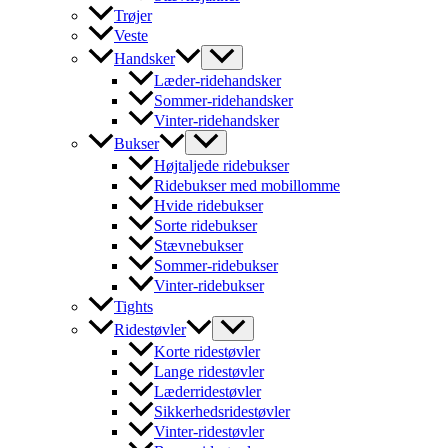
Trøjer
Veste
Handsker
Læder-ridehandsker
Sommer-ridehandsker
Vinter-ridehandsker
Bukser
Højtaljede ridebukser
Ridebukser med mobillomme
Hvide ridebukser
Sorte ridebukser
Stævnebukser
Sommer-ridebukser
Vinter-ridebukser
Tights
Ridestøvler
Korte ridestøvler
Lange ridestøvler
Læderridestøvler
Sikkerhedsridestøvler
Vinter-ridestøvler