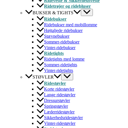
Rideveste & Sikkerhedsveste
Ridetrøjer og ridebluser
BUKSER & TIGHTS
Ridebukser
Ridebukser med mobillomme
Højtaljede ridebukser
Stævnebukser
Sommer-ridebukser
Vinter-ridebukser
Ridetights
Ridetights med lomme
Sommer-ridetights
Vinter-ridetights
STØVLER
Ridestøvler
Korte ridestøvler
Lange ridestøvler
Dressurstøvler
Springstøvler
Læderridestøvler
Sikkerhedsridestøvler
Vinter-ridestøvler