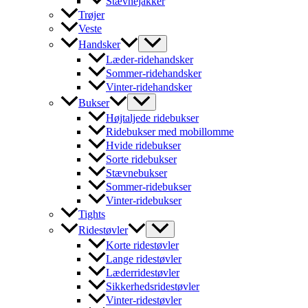
Stævnejakker
Trøjer
Veste
Handsker
Læder-ridehandsker
Sommer-ridehandsker
Vinter-ridehandsker
Bukser
Højtaljede ridebukser
Ridebukser med mobillomme
Hvide ridebukser
Sorte ridebukser
Stævnebukser
Sommer-ridebukser
Vinter-ridebukser
Tights
Ridestøvler
Korte ridestøvler
Lange ridestøvler
Læderridestøvler
Sikkerhedsridestøvler
Vinter-ridestøvler