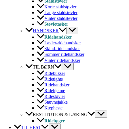
Staldstøvler
Korte staldstøvler
Lange staldstøvler
Vinter-staldstøvler
Støvletasker
HANDSKER
Ridehandsker
Læder-ridehandsker
Skind-ridehandsker
Sommer-ridehandsker
Vinter-ridehandsker
TIL BØRN
Ridebukser
Ridetights
Ridehandsker
Ridehjelme
Ridestøvler
Stævnejakke
Kæpheste
RESTITUTION & LÆRING
Ridebøger
TIL HEST