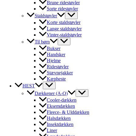
Brune ridestøvler
Sorte ridestøvler
Staldstøvler
Korte staldstøvler
Lange staldstøvler
Vinter-staldstøvler
Til børn
Bukser
Handsker
Hjelme
Ridestøvler
Stævnejakker
Kæpheste
HEST
Dækkener (A-Q)
Cooler-dækken
Eksemdækken
Fleece- & Ulddækken
Halsdækken
Insektdækken
Liner