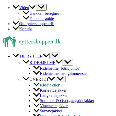
Gå
Viden
til
Dækken-beregner
indholdet
Dækken-guide
Om ryttershoppen.dk
Kontakt
TIL RYTTER
RIDEHJELME
Ridehjelme (børn/junior)
Ridehjelme med glimmer/sten
OVERTØJ
Ridejakker
Korte ridejakker
Lange ridejakker
Sommer- & Overgangsridejakker
Vinter-ridejakker
Stævnejakker