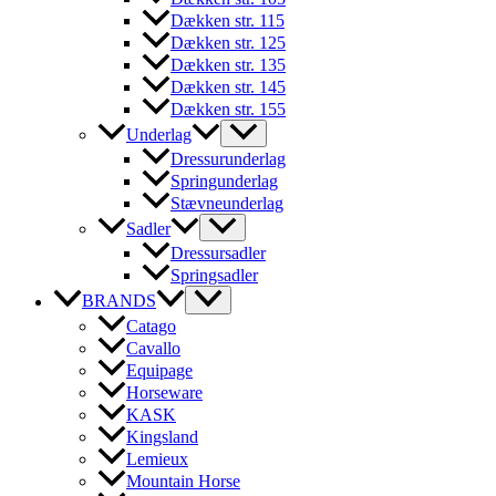
Dækken str. 115
Dækken str. 125
Dækken str. 135
Dækken str. 145
Dækken str. 155
Underlag
Dressurunderlag
Springunderlag
Stævneunderlag
Sadler
Dressursadler
Springsadler
BRANDS
Catago
Cavallo
Equipage
Horseware
KASK
Kingsland
Lemieux
Mountain Horse