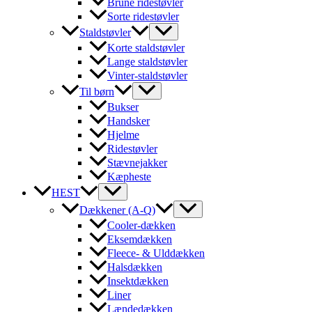
Brune ridestøvler
Sorte ridestøvler
Staldstøvler
Korte staldstøvler
Lange staldstøvler
Vinter-staldstøvler
Til børn
Bukser
Handsker
Hjelme
Ridestøvler
Stævnejakker
Kæpheste
HEST
Dækkener (A-Q)
Cooler-dækken
Eksemdækken
Fleece- & Ulddækken
Halsdækken
Insektdækken
Liner
Lændedækken