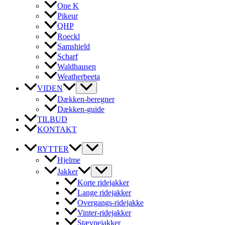
One K
Pikeur
QHP
Roeckl
Samshield
Scharf
Waldhausen
Weatherbeeta
VIDEN
Dækken-beregner
Dækken-guide
TILBUD
KONTAKT
RYTTER
Hjelme
Jakker
Korte ridejakker
Lange ridejakker
Overgangs-ridejakke
Vinter-ridejakker
Stævnejakker