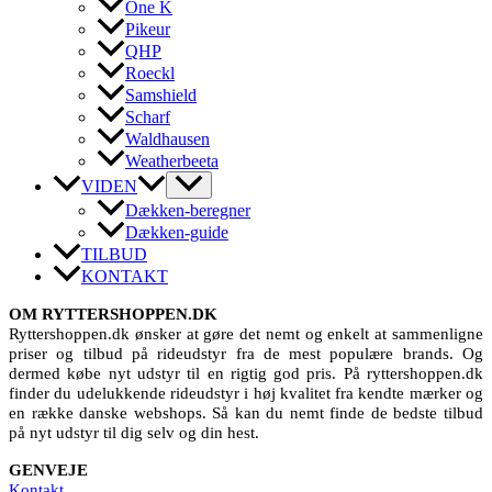
One K
Pikeur
QHP
Roeckl
Samshield
Scharf
Waldhausen
Weatherbeeta
VIDEN
Dækken-beregner
Dækken-guide
TILBUD
KONTAKT
OM RYTTERSHOPPEN.DK
Ryttershoppen.dk ønsker at gøre det nemt og enkelt at sammenligne
priser og tilbud på rideudstyr fra de mest populære brands. Og
dermed købe nyt udstyr til en rigtig god pris. På ryttershoppen.dk
finder du udelukkende rideudstyr i høj kvalitet fra kendte mærker og
en række danske webshops. Så kan du nemt finde de bedste tilbud
på nyt udstyr til dig selv og din hest.
GENVEJE
Kontakt