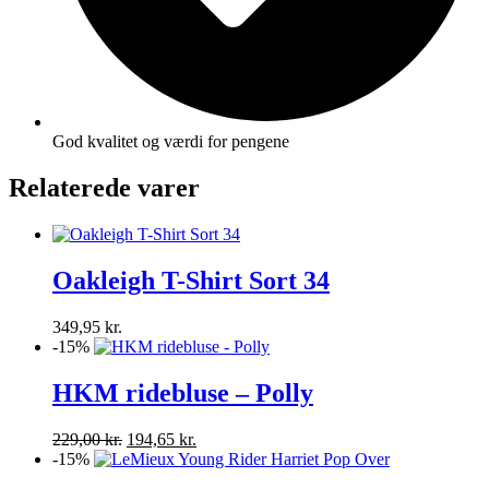
God kvalitet og værdi for pengene
Relaterede varer
Oakleigh T-Shirt Sort 34
349,95
kr.
-15%
HKM ridebluse – Polly
Den
Den
229,00
kr.
194,65
kr.
oprindelige
aktuelle
-15%
pris
pris