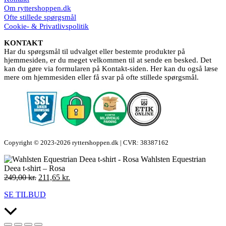
Om ryttershoppen.dk
Ofte stillede spørgsmål
Cookie- & Privatlivspolitik
KONTAKT
Har du spørgsmål til udvalget eller bestemte produkter på
hjemmesiden, er du meget velkommen til at sende en besked. Det
kan du gøre via formularen på Kontakt-siden. Her kan du også læse
mere om hjemmesiden eller få svar på ofte stillede spørgsmål.
Copyright © 2023-2026 ryttershoppen.dk | CVR: 38387162
Wahlsten Equestrian
Deea t-shirt – Rosa
Den
Den
249,00
kr.
211,65
kr.
oprindelige
aktuelle
SE TILBUD
pris
pris
var:
er:
Scroll
249,00 kr..
211,65 kr..
to