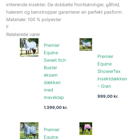
irriterende insekter. De dobbelte frontlukninger, gåfold,
halerem og benstropper garanterer en perfekt pasform.
Materiale: 100 % polyester
F
Relaterede varer
Premier
Equine
Premier
Sweet Itch
Equine
Buster
ShowerTex
eksem
insektdækken
dækken
– Grøn
med
999,00
kr.
maveklap
1.399,00
kr.
Premier
Equine