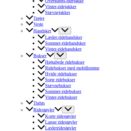
Overgangs-ridejakke
Vinter-ridejakker
Stævnejakker
Trøjer
Veste
Handsker
Læder-ridehandsker
Sommer-ridehandsker
Vinter-ridehandsker
Bukser
Højtaljede ridebukser
Ridebukser med mobillomme
Hvide ridebukser
Sorte ridebukser
Stævnebukser
Sommer-ridebukser
Vinter-ridebukser
Tights
Ridestøvler
Korte ridestøvler
Lange ridestøvler
Læderridestøvler