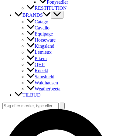
Ponysadler
RESTITUTION
BRANDS
Catago
Cavallo
Equipage
Horseware
Kingsland
Lemieux
Pikeur
QHP
Roeckl
Samshield
Waldhausen
Weatherbeeta
TILBUD
Søg
efter:
Søg