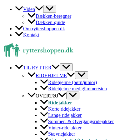
Gå
Viden
til
Dækken-beregner
indholdet
Dækken-guide
Om ryttershoppen.dk
Kontakt
TIL RYTTER
RIDEHJELME
Ridehjelme (børn/junior)
Ridehjelme med glimmer/sten
OVERTØJ
Ridejakker
Korte ridejakker
Lange ridejakker
Sommer- & Overgangsridejakker
Vinter-ridejakker
Stævnejakker