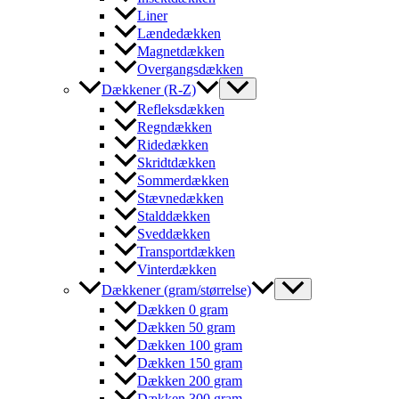
Liner
Lændedækken
Magnetdækken
Overgangsdækken
Dækkener (R-Z)
Refleksdækken
Regndækken
Ridedækken
Skridtdækken
Sommerdækken
Stævnedækken
Stalddækken
Sveddækken
Transportdækken
Vinterdækken
Dækkener (gram/størrelse)
Dækken 0 gram
Dækken 50 gram
Dækken 100 gram
Dækken 150 gram
Dækken 200 gram
Dækken 300 gram