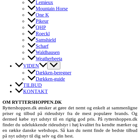
Lemieux
Mountain Horse
One K
Pikeur
QHP
Roeckl
Samshield
Scharf
Waldhausen
Weatherbeeta
VIDEN
Dækken-beregner
Dækken-guide
TILBUD
KONTAKT
OM RYTTERSHOPPEN.DK
Ryttershoppen.dk ønsker at gøre det nemt og enkelt at sammenligne
priser og tilbud på rideudstyr fra de mest populære brands. Og
dermed købe nyt udstyr til en rigtig god pris. På ryttershoppen.dk
finder du udelukkende rideudstyr i høj kvalitet fra kendte mærker og
en række danske webshops. Så kan du nemt finde de bedste tilbud
på nyt udstyr til dig selv og din hest.