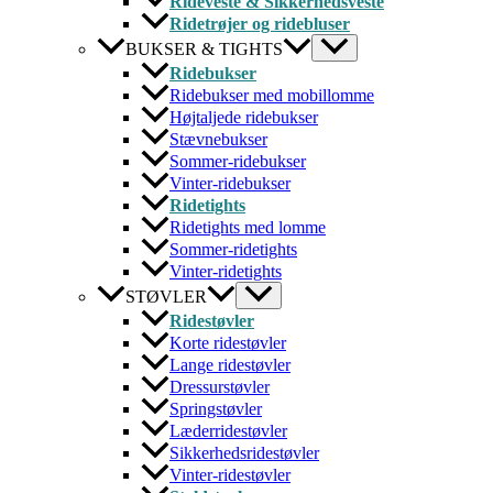
Rideveste & Sikkerhedsveste
Ridetrøjer og ridebluser
BUKSER & TIGHTS
Ridebukser
Ridebukser med mobillomme
Højtaljede ridebukser
Stævnebukser
Sommer-ridebukser
Vinter-ridebukser
Ridetights
Ridetights med lomme
Sommer-ridetights
Vinter-ridetights
STØVLER
Ridestøvler
Korte ridestøvler
Lange ridestøvler
Dressurstøvler
Springstøvler
Læderridestøvler
Sikkerhedsridestøvler
Vinter-ridestøvler