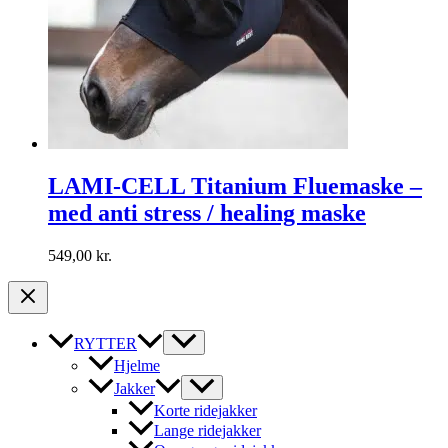
LAMI-CELL Titanium Fluemaske –
med anti stress / healing maske
549,00
kr.
RYTTER
Hjelme
Jakker
Korte ridejakker
Lange ridejakker