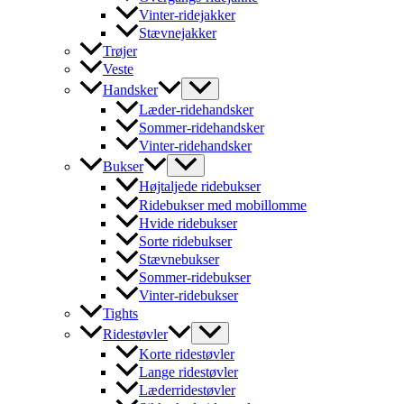
Vinter-ridejakker
Stævnejakker
Trøjer
Veste
Handsker
Læder-ridehandsker
Sommer-ridehandsker
Vinter-ridehandsker
Bukser
Højtaljede ridebukser
Ridebukser med mobillomme
Hvide ridebukser
Sorte ridebukser
Stævnebukser
Sommer-ridebukser
Vinter-ridebukser
Tights
Ridestøvler
Korte ridestøvler
Lange ridestøvler
Læderridestøvler