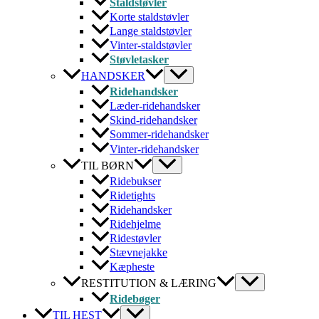
Staldstøvler
Korte staldstøvler
Lange staldstøvler
Vinter-staldstøvler
Støvletasker
HANDSKER
Ridehandsker
Læder-ridehandsker
Skind-ridehandsker
Sommer-ridehandsker
Vinter-ridehandsker
TIL BØRN
Ridebukser
Ridetights
Ridehandsker
Ridehjelme
Ridestøvler
Stævnejakke
Kæpheste
RESTITUTION & LÆRING
Ridebøger
TIL HEST