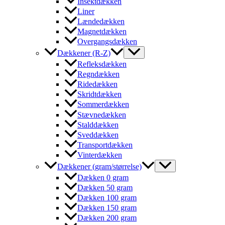
Insektdækken
Liner
Lændedækken
Magnetdækken
Overgangsdækken
Dækkener (R-Z)
Refleksdækken
Regndækken
Ridedækken
Skridtdækken
Sommerdækken
Stævnedækken
Stalddækken
Sveddækken
Transportdækken
Vinterdækken
Dækkener (gram/størrelse)
Dækken 0 gram
Dækken 50 gram
Dækken 100 gram
Dækken 150 gram
Dækken 200 gram