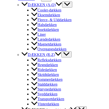
DÆKKEN (A-Q)
Cooler-dækken
Eksemdækken
Fleece- & Ulddækken
Halsdækken
Insektdækken
Liner
Lændedækken
Magnetdækken
Overgangsdækken
DÆKKEN (R-Z)
Refleksdækken
Regndækken
Ridedækken
Skridtdækken
Sommerdækken
Stalddækken
Stævnedækken
Sveddækken
Transportdækken
Vinterdækken