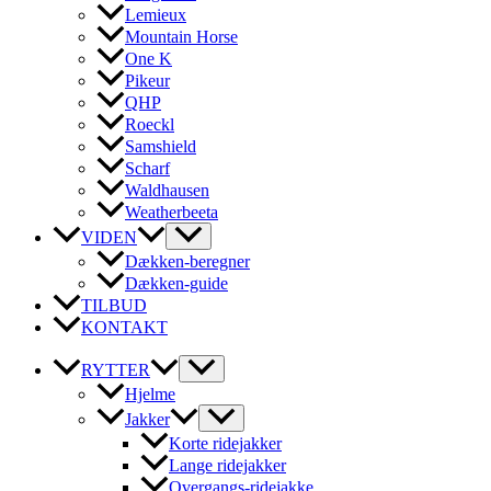
Lemieux
Mountain Horse
One K
Pikeur
QHP
Roeckl
Samshield
Scharf
Waldhausen
Weatherbeeta
VIDEN
Dækken-beregner
Dækken-guide
TILBUD
KONTAKT
RYTTER
Hjelme
Jakker
Korte ridejakker
Lange ridejakker
Overgangs-ridejakke