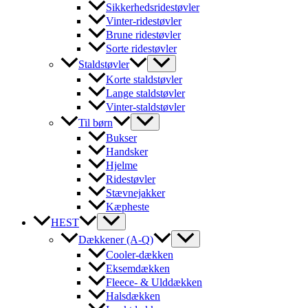
Sikkerhedsridestøvler
Vinter-ridestøvler
Brune ridestøvler
Sorte ridestøvler
Staldstøvler
Korte staldstøvler
Lange staldstøvler
Vinter-staldstøvler
Til børn
Bukser
Handsker
Hjelme
Ridestøvler
Stævnejakker
Kæpheste
HEST
Dækkener (A-Q)
Cooler-dækken
Eksemdækken
Fleece- & Ulddækken
Halsdækken