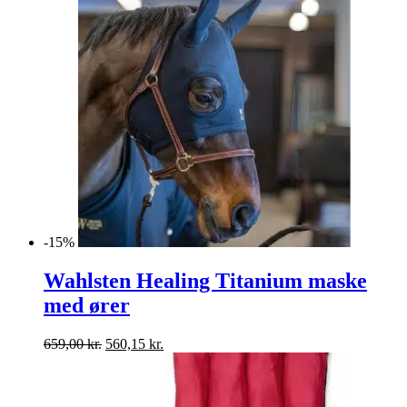
-15%
Wahlsten Healing Titanium maske
med ører
Den
Den
659,00
kr.
560,15
kr.
oprindelige
aktuelle
pris
pris
var:
er: