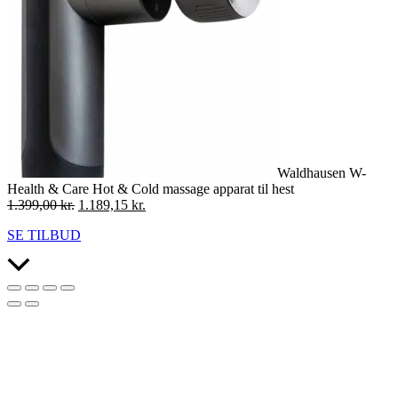
Waldhausen W-
Health & Care Hot & Cold massage apparat til hest
Den
Den
1.399,00
kr.
1.189,15
kr.
oprindelige
aktuelle
SE TILBUD
pris
pris
var:
er:
Scroll
1.399,00 kr..
1.189,15 kr..
to
Top