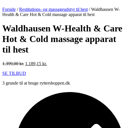
Forside
/
Restitutions- og massageudstyr til hest
/ Waldhausen W-
Health & Care Hot & Cold massage apparat til hest
Waldhausen W-Health & Care
Hot & Cold massage apparat
til hest
Den
Den
1.399,00
kr.
1.189,15
kr.
oprindelige
aktuelle
SE TILBUD
pris
pris
var:
er:
3 grunde til at bruge ryttershoppen.dk
1.399,00 kr..
1.189,15 kr..