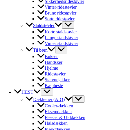
Sikkerhedsridestøvler
Vinter-ridestøvler
Brune ridestøvler
Sorte ridestøvler
Staldstøvler
Korte staldstøvler
Lange staldstøvler
Vinter-staldstøvler
Til børn
Bukser
Handsker
Hjelme
Ridestøvler
Stævnejakker
Kæpheste
HEST
Dækkener (A-Q)
Cooler-dækken
Eksemdækken
Fleece- & Ulddækken
Halsdækken
Insektdækken