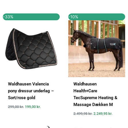
Den
Den
Den
Den
-33%
-10%
oprindelige
aktuelle
oprindelige
aktuelle
pris
pris
pris
pris
var:
er:
var:
er:
299,00 kr..
199,00 kr..
2.499,95 kr..
2.249,95 k
Waldhausen Valencia
Waldhausen
pony dressur underlag –
Health+Care
Sort/rose gold
TecSupreme Heating &
Massage Dækken M
299,00
kr.
199,00
kr.
2.499,95
kr.
2.249,95
kr.