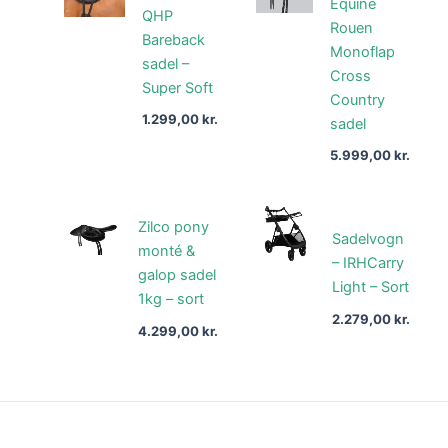
Equine
QHP
Rouen
Bareback
Monoflap
sadel –
Cross
Super Soft
Country
1.299,00
kr.
sadel
5.999,00
kr.
Zilco pony
Sadelvogn
monté &
– IRHCarry
galop sadel
Light – Sort
1kg – sort
2.279,00
kr.
4.299,00
kr.