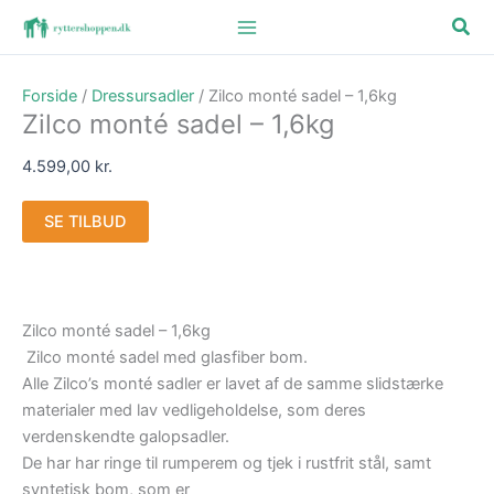
Gå
Søg
til
indholdet
Forside
/
Dressursadler
/ Zilco monté sadel – 1,6kg
Zilco monté sadel – 1,6kg
4.599,00
kr.
SE TILBUD
Zilco monté sadel – 1,6kg
Zilco monté sadel med glasfiber bom.
Alle Zilco’s monté sadler er lavet af de samme slidstærke
materialer med lav vedligeholdelse, som deres
verdenskendte galopsadler.
De har har ringe til rumperem og tjek i rustfrit stål, samt
syntetisk bom, som er