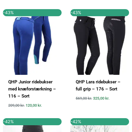
Den
Den
Den
Den
-43%
-43%
oprindelige
aktuelle
oprindelige
aktuelle
pris
pris
pris
pris
var:
er:
var:
er:
209,00 kr..
120,00 kr..
569,00 kr..
325,00 kr..
QHP Junior ridebukser
QHP Lara ridebukser –
med knæforstærkning –
full grip – 176 – Sort
116 – Sort
569,00
kr.
325,00
kr.
209,00
kr.
120,00
kr.
Den
Den
Den
Den
-42%
-42%
oprindelige
aktuelle
oprindelige
aktuelle
pris
pris
pris
pris