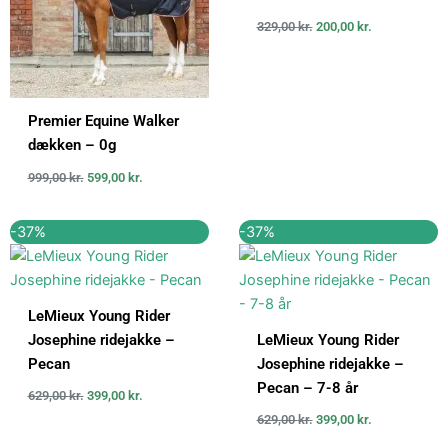
329,00
kr.
200,00
kr.
Premier Equine Walker
dækken – 0g
999,00
kr.
599,00
kr.
Den
Den
Den
Den
-37%
-37%
oprindelige
aktuelle
oprindelige
aktuelle
pris
pris
pris
pris
var:
er:
var:
er:
629,00 kr..
399,00 kr..
629,00 kr..
399,00 kr..
LeMieux Young Rider
Josephine ridejakke –
LeMieux Young Rider
Pecan
Josephine ridejakke –
Pecan – 7-8 år
629,00
kr.
399,00
kr.
629,00
kr.
399,00
kr.