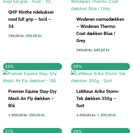
var:
er:
var:
er:
749,00 kr..
500,00 kr..
949,00 kr..
649,00 kr..
QHP Ninthe ridebukser
med full grip – hvid –
Winderen varmedækken
34
– Winderen Thermo
Coat dækken Blue /
749,00
kr.
500,00
kr.
Grey
949,00
kr.
649,00
kr.
Den
Den
Den
Den
-29%
-28%
oprindelige
aktuelle
oprindelige
aktuelle
pris
pris
pris
pris
var:
er:
var:
er:
1.399,00 kr..
999,00 kr..
1.949,00 kr..
1.399,00 k
Premier Equine Stay-Dry
LeMieux Arika Storm-
Mesh Air Fly dækken –
Tek dækken 350g –
Blå
Sort
1.399,00
kr.
999,00
kr.
1.949,00
kr.
1.399,00
kr.
Den
Den
Den
Den
-27%
-26%