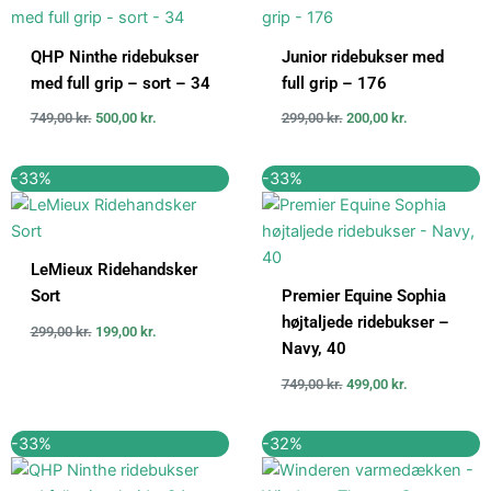
var:
er:
var:
er:
749,00 kr..
500,00 kr..
299,00 kr..
200,00 kr..
QHP Ninthe ridebukser
Junior ridebukser med
med full grip – sort – 34
full grip – 176
749,00
kr.
500,00
kr.
299,00
kr.
200,00
kr.
Den
Den
Den
Den
-33%
-33%
oprindelige
aktuelle
oprindelige
aktuelle
pris
pris
pris
pris
var:
er:
var:
er:
299,00 kr..
199,00 kr..
749,00 kr..
499,00 kr..
LeMieux Ridehandsker
Sort
Premier Equine Sophia
højtaljede ridebukser –
299,00
kr.
199,00
kr.
Navy, 40
749,00
kr.
499,00
kr.
Den
Den
Den
Den
-33%
-32%
oprindelige
aktuelle
oprindelige
aktuelle
pris
pris
pris
pris