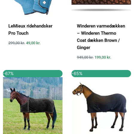
LeMieux ridehandsker
Winderen varmedækken
Pro Touch
– Winderen Thermo
Coat dækken Brown /
299,00
kr.
49,00
kr.
Ginger
949,00
kr.
199,00
kr.
Den
Den
Den
Den
-67%
-65%
oprindelige
aktuelle
oprindelige
aktuelle
pris
pris
pris
pris
var:
er:
var:
er:
899,00 kr..
299,00 kr..
1.999,95 kr..
699,95 kr..