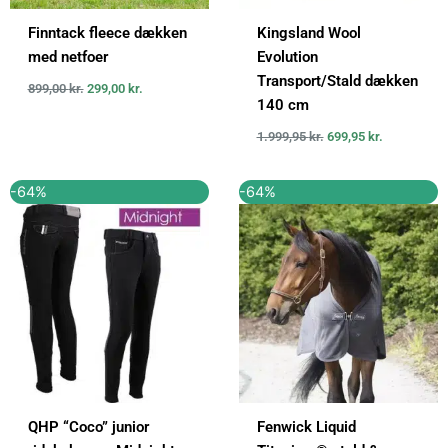
Finntack fleece dækken
Kingsland Wool
med netfoer
Evolution
Transport/Stald dækken
899,00
kr.
299,00
kr.
140 cm
1.999,95
kr.
699,95
kr.
Den
Den
Den
Den
-64%
-64%
oprindelige
aktuelle
oprindelige
aktuelle
pris
pris
pris
pris
var:
er:
var:
er:
559,00 kr..
199,00 kr..
2.799,00 kr..
999,00 kr..
QHP “Coco” junior
Fenwick Liquid