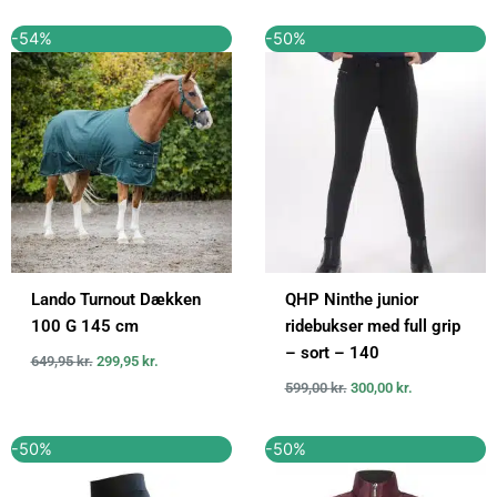
Den
Den
Den
Den
-54%
-50%
oprindelige
aktuelle
oprindelige
aktuelle
pris
pris
pris
pris
var:
er:
var:
er:
649,95 kr..
299,95 kr..
599,00 kr..
300,00 kr..
Lando Turnout Dækken
QHP Ninthe junior
100 G 145 cm
ridebukser med full grip
– sort – 140
649,95
kr.
299,95
kr.
599,00
kr.
300,00
kr.
Den
Den
Den
Den
-50%
-50%
oprindelige
aktuelle
oprindelige
aktuelle
pris
pris
pris
pris