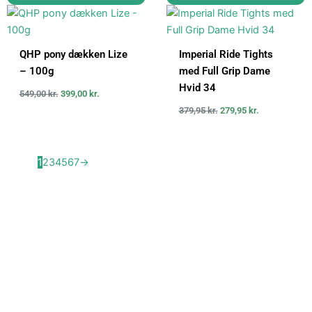
oprindelige
aktuelle
oprindelige
aktuelle
pris
pris
pris
pris
var:
er:
var:
er:
549,00 kr..
399,00 kr..
379,95 kr..
279,95 kr..
QHP pony dækken Lize
Imperial Ride Tights
– 100g
med Full Grip Dame
Hvid 34
549,00
kr.
399,00
kr.
379,95
kr.
279,95
kr.
1
2
3
4
5
6
7
→