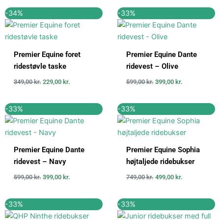
Den
Den
Den
Den
-34%
-33%
oprindelige
aktuelle
oprindelige
aktuelle
pris
pris
pris
pris
var:
er:
var:
er:
349,00 kr..
229,00 kr..
599,00 kr..
399,00 kr..
Premier Equine foret
Premier Equine Dante
ridestøvle taske
ridevest – Olive
349,00
kr.
229,00
kr.
599,00
kr.
399,00
kr.
Den
Den
Den
Den
-33%
-33%
oprindelige
aktuelle
oprindelige
aktuelle
pris
pris
pris
pris
var:
er:
var:
er:
599,00 kr..
399,00 kr..
749,00 kr..
499,00 kr..
Premier Equine Dante
Premier Equine Sophia
ridevest – Navy
højtaljede ridebukser
599,00
kr.
399,00
kr.
749,00
kr.
499,00
kr.
Den
Den
Den
Den
-33%
-33%
oprindelige
aktuelle
oprindelige
aktuelle
pris
pris
pris
pris