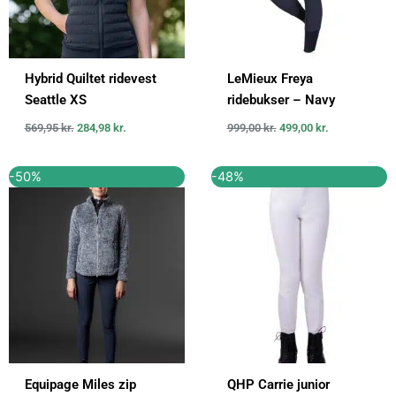
Hybrid Quiltet ridevest
LeMieux Freya
Seattle XS
ridebukser – Navy
569,95
kr.
284,98
kr.
999,00
kr.
499,00
kr.
Den
Den
Den
Den
-50%
-48%
oprindelige
aktuelle
oprindelige
aktuelle
pris
pris
pris
pris
var:
er:
var:
er:
369,95 kr..
184,95 kr..
579,00 kr..
300,00 kr..
Equipage Miles zip
QHP Carrie junior