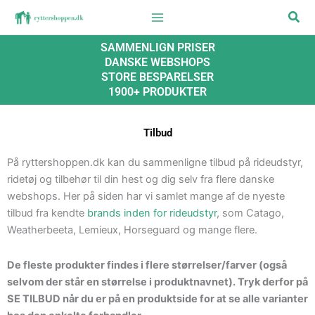
Gå
Søg
til
indholdet
SAMMENLIGN PRISER
DANSKE WEBSHOPS
STORE BESPARELSER
1900+ PRODUKTER
Tilbud
På ryttershoppen.dk kan du sammenligne tilbud på rideudstyr,
ridetøj og tilbehør til din hest og dig selv fra flere danske
webshops. Her på siden har vi samlet mange af de nyeste
tilbud fra kendte
brands inden for rideudstyr
, som Catago,
Weatherbeeta, Lemieux, Horseguard og mange flere.
De fleste produkter findes i flere størrelser/farver (også
selvom der står en størrelse i produktnavnet). Tryk derfor på
SE TILBUD når du er på en produktside for at se alle varianter