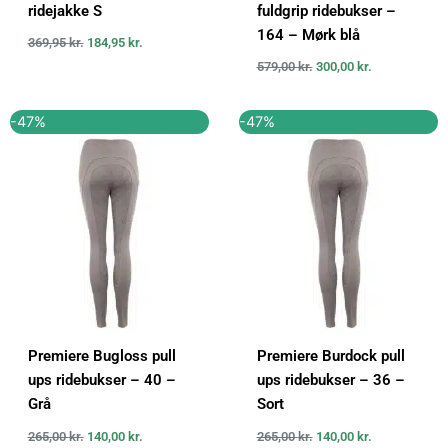
ridejakke S
fuldgrip ridebukser –
164 – Mørk blå
369,95
kr.
184,95
kr.
579,00
kr.
300,00
kr.
Den
Den
Den
Den
-47%
-47%
oprindelige
aktuelle
oprindelige
aktuelle
pris
pris
pris
pris
var:
er:
var:
er:
265,00 kr..
140,00 kr..
265,00 kr..
140,00 kr..
Premiere Bugloss pull
Premiere Burdock pull
ups ridebukser – 40 –
ups ridebukser – 36 –
Grå
Sort
265,00
kr.
140,00
kr.
265,00
kr.
140,00
kr.