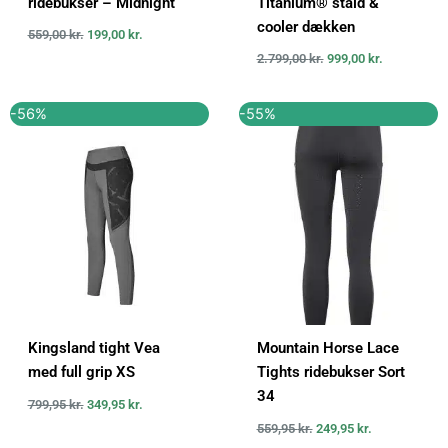
ridebukser – Midnight
Titanium® stald &
cooler dækken
559,00
kr.
199,00
kr.
2.799,00
kr.
999,00
kr.
Den
Den
Den
Den
-56%
-55%
oprindelige
aktuelle
oprindelige
aktuelle
pris
pris
pris
pris
var:
er:
var:
er:
799,95 kr..
349,95 kr..
559,95 kr..
249,95 kr..
Kingsland tight Vea
Mountain Horse Lace
med full grip XS
Tights ridebukser Sort
34
799,95
kr.
349,95
kr.
559,95
kr.
249,95
kr.