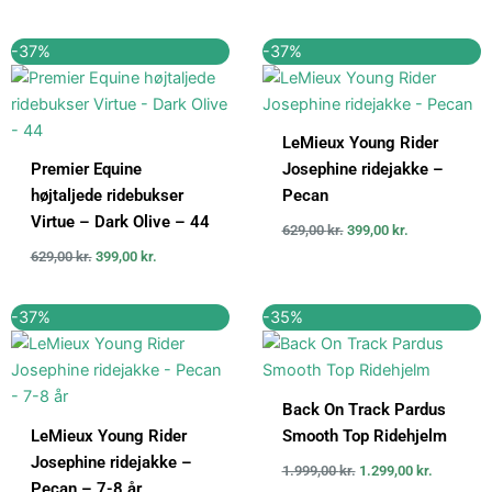
Den
Den
Den
Den
-37%
-37%
oprindelige
aktuelle
oprindelige
aktuelle
pris
pris
pris
pris
var:
er:
var:
er:
629,00 kr..
399,00 kr..
629,00 kr..
399,00 kr..
LeMieux Young Rider
Premier Equine
Josephine ridejakke –
højtaljede ridebukser
Pecan
Virtue – Dark Olive – 44
629,00
kr.
399,00
kr.
629,00
kr.
399,00
kr.
Den
Den
Den
Den
-37%
-35%
oprindelige
aktuelle
oprindelige
aktuelle
pris
pris
pris
pris
var:
er:
var:
er:
629,00 kr..
399,00 kr..
1.999,00 kr..
1.299,00 k
Back On Track Pardus
LeMieux Young Rider
Smooth Top Ridehjelm
Josephine ridejakke –
1.999,00
kr.
1.299,00
kr.
Pecan – 7-8 år