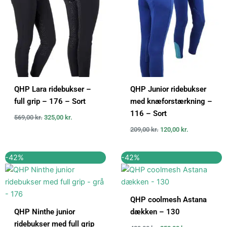
569,00 kr..
325,00 kr..
209,00 kr..
120,00 kr..
QHP Lara ridebukser –
QHP Junior ridebukser
full grip – 176 – Sort
med knæforstærkning –
116 – Sort
569,00
kr.
325,00
kr.
209,00
kr.
120,00
kr.
Den
Den
Den
Den
-42%
-42%
oprindelige
aktuelle
oprindelige
aktuelle
pris
pris
pris
pris
var:
er:
var:
er:
599,00 kr..
350,00 kr..
429,00 kr..
250,00 kr..
QHP coolmesh Astana
QHP Ninthe junior
dækken – 130
ridebukser med full grip