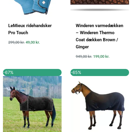
LeMieux ridehandsker
Winderen varmedækken
Pro Touch
– Winderen Thermo
Coat dækken Brown /
299,00
kr.
49,00
kr.
Ginger
949,00
kr.
199,00
kr.
Den
Den
Den
Den
-67%
-65%
oprindelige
aktuelle
oprindelige
aktuelle
pris
pris
pris
pris
var:
er:
var:
er:
899,00 kr..
299,00 kr..
1.999,95 kr..
699,95 kr..