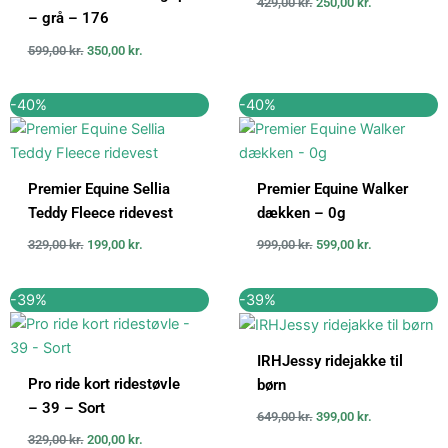
429,00
kr.
250,00
kr.
– grå – 176
599,00
kr.
350,00
kr.
Den
Den
Den
Den
-40%
-40%
oprindelige
aktuelle
oprindelige
aktuelle
pris
pris
pris
pris
var:
er:
var:
er:
329,00 kr..
199,00 kr..
999,00 kr..
599,00 kr..
Premier Equine Sellia
Premier Equine Walker
Teddy Fleece ridevest
dækken – 0g
329,00
kr.
199,00
kr.
999,00
kr.
599,00
kr.
Den
Den
Den
Den
-39%
-39%
oprindelige
aktuelle
oprindelige
aktuelle
pris
pris
pris
pris
var:
er:
var:
er:
IRHJessy ridejakke til
329,00 kr..
200,00 kr..
649,00 kr..
399,00 kr..
Pro ride kort ridestøvle
børn
– 39 – Sort
649,00
kr.
399,00
kr.
329,00
kr.
200,00
kr.