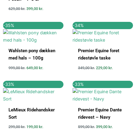
629,00
kr.
399,00
kr.
Den
Den
Den
Den
-35%
-34%
oprindelige
aktuelle
oprindelige
aktuelle
pris
pris
pris
pris
var:
er:
var:
er:
999,00 kr..
649,00 kr..
349,00 kr..
229,00 kr..
Wahlsten pony dækken
Premier Equine foret
med hals – 100g
ridestøvle taske
999,00
kr.
649,00
kr.
349,00
kr.
229,00
kr.
Den
Den
Den
Den
-33%
-33%
oprindelige
aktuelle
oprindelige
aktuelle
pris
pris
pris
pris
var:
er:
var:
er:
299,00 kr..
199,00 kr..
599,00 kr..
399,00 kr..
LeMieux Ridehandsker
Premier Equine Dante
Sort
ridevest – Navy
299,00
kr.
199,00
kr.
599,00
kr.
399,00
kr.