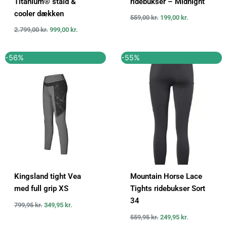
Titanium® stald &
ridebukser – Midnight
cooler dækken
559,00
kr.
199,00
kr.
2.799,00
kr.
999,00
kr.
Den
Den
Den
Den
-56%
-55%
oprindelige
aktuelle
oprindelige
aktuelle
pris
pris
pris
pris
var:
er:
var:
er:
799,95 kr..
349,95 kr..
559,95 kr..
249,95 kr..
Kingsland tight Vea
Mountain Horse Lace
med full grip XS
Tights ridebukser Sort
34
799,95
kr.
349,95
kr.
559,95
kr.
249,95
kr.