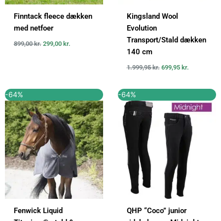
Finntack fleece dækken
Kingsland Wool
med netfoer
Evolution
Transport/Stald dækken
899,00
kr.
299,00
kr.
140 cm
1.999,95
kr.
699,95
kr.
Den
Den
Den
Den
-64%
-64%
oprindelige
aktuelle
oprindelige
aktuelle
pris
pris
pris
pris
var:
er:
var:
er:
2.799,00 kr..
999,00 kr..
559,00 kr..
199,00 kr..
Fenwick Liquid
QHP “Coco” junior