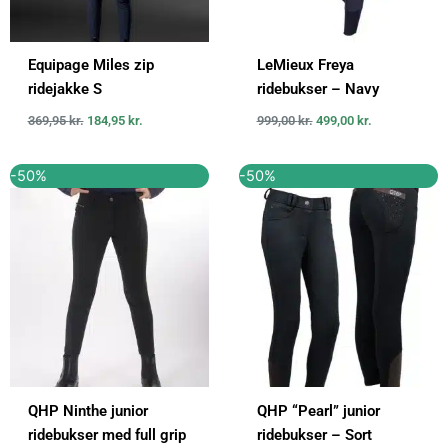
Equipage Miles zip
LeMieux Freya
ridejakke S
ridebukser – Navy
369,95
kr.
184,95
kr.
999,00
kr.
499,00
kr.
Den
Den
Den
Den
-50%
-50%
oprindelige
aktuelle
oprindelige
aktuelle
pris
pris
pris
pris
var:
er:
var:
er:
599,00 kr..
300,00 kr..
399,00 kr..
199,00 kr..
QHP Ninthe junior
QHP “Pearl” junior
ridebukser med full grip
ridebukser – Sort