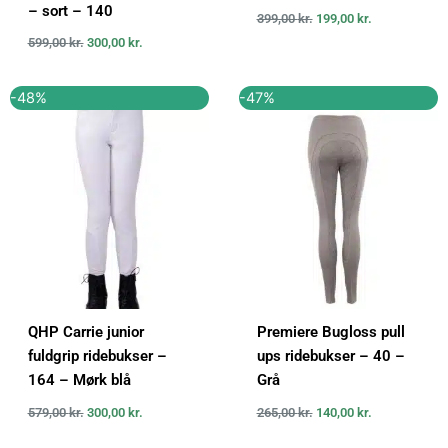
– sort – 140
399,00
kr.
199,00
kr.
599,00
kr.
300,00
kr.
Den
Den
Den
Den
-48%
-47%
oprindelige
aktuelle
oprindelige
aktuelle
pris
pris
pris
pris
var:
er:
var:
er:
579,00 kr..
300,00 kr..
265,00 kr..
140,00 kr..
QHP Carrie junior
Premiere Bugloss pull
fuldgrip ridebukser –
ups ridebukser – 40 –
164 – Mørk blå
Grå
579,00
kr.
300,00
kr.
265,00
kr.
140,00
kr.