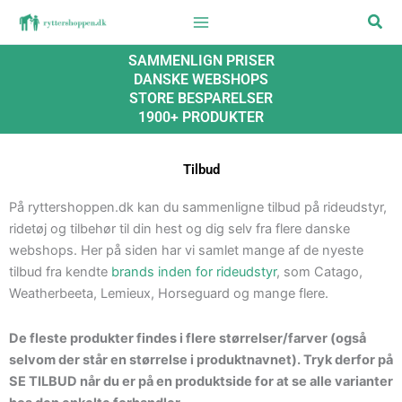
Gå
Søg
til
indholdet
SAMMENLIGN PRISER
DANSKE WEBSHOPS
STORE BESPARELSER
1900+ PRODUKTER
Tilbud
På ryttershoppen.dk kan du sammenligne tilbud på rideudstyr,
ridetøj og tilbehør til din hest og dig selv fra flere danske
webshops. Her på siden har vi samlet mange af de nyeste
tilbud fra kendte
brands inden for rideudstyr
, som Catago,
Weatherbeeta, Lemieux, Horseguard og mange flere.
De fleste produkter findes i flere størrelser/farver (også
selvom der står en størrelse i produktnavnet). Tryk derfor på
SE TILBUD når du er på en produktside for at se alle varianter