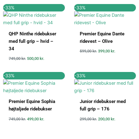
Den
Den
Den
Den
-33%
-33%
oprindelige
aktuelle
oprindelige
aktuelle
pris
pris
pris
pris
var:
er:
var:
er:
749,00 kr..
500,00 kr..
599,00 kr..
399,00 kr..
QHP Ninthe ridebukser
Premier Equine Dante
med full grip – hvid –
ridevest – Olive
34
599,00
kr.
399,00
kr.
749,00
kr.
500,00
kr.
Den
Den
Den
Den
-33%
-33%
oprindelige
aktuelle
oprindelige
aktuelle
pris
pris
pris
pris
var:
er:
var:
er:
749,00 kr..
499,00 kr..
299,00 kr..
200,00 kr..
Premier Equine Sophia
Junior ridebukser med
højtaljede ridebukser
full grip – 176
749,00
kr.
499,00
kr.
299,00
kr.
200,00
kr.