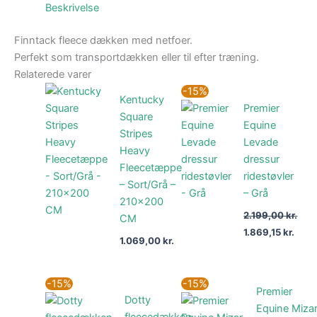
Beskrivelse
Finntack fleece dækken med netfoer.
Perfekt som transportdækken eller til efter træning.
Relaterede varer
Den
Den
-15%
Kentucky
oprindelige
aktu
Premier
pris
pris
Square
var:
er:
Equine
Stripes
2.199,00 kr..
1.869
Levade
Heavy
dressur
Fleecetæppe
ridestøvler
– Sort/Grå –
– Grå
210×200
2.199,00
kr.
CM
1.869,15
kr.
1.069,00
kr.
Den
Den
Den
De
-15%
-15%
Premier
oprindelige
aktuelle
oprindelige
akt
Dotty
pris
pris
pris
pri
Equine Miza
var:
er:
var:
er: