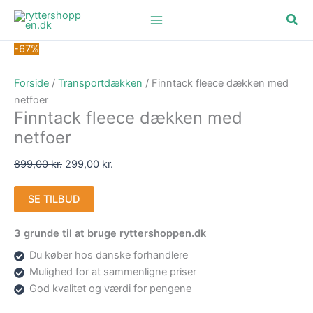
Gå
Den
Den
Søg
til
oprindelige
aktuelle
indholdet
pris
pris
-67%
var:
er:
899,00 kr..
299,00 kr..
Forside
/
Transportdækken
/ Finntack fleece dækken med
netfoer
Finntack fleece dækken med
netfoer
899,00
kr.
299,00
kr.
SE TILBUD
3 grunde til at bruge ryttershoppen.dk
Du køber hos danske forhandlere
Mulighed for at sammenligne priser
God kvalitet og værdi for pengene