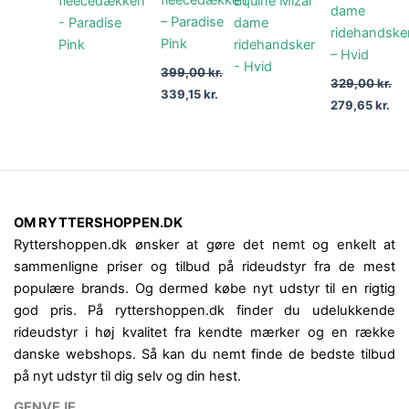
fleecedækken
dame
399,00 kr..
339,15 kr..
329,00 kr..
279
– Paradise
ridehandske
Pink
– Hvid
399,00
kr.
329,00
kr.
339,15
kr.
279,65
kr.
OM RYTTERSHOPPEN.DK
Ryttershoppen.dk ønsker at gøre det nemt og enkelt at
sammenligne priser og tilbud på rideudstyr fra de mest
populære brands. Og dermed købe nyt udstyr til en rigtig
god pris. På ryttershoppen.dk finder du udelukkende
rideudstyr i høj kvalitet fra kendte mærker og en række
danske webshops. Så kan du nemt finde de bedste tilbud
på nyt udstyr til dig selv og din hest.
GENVEJE