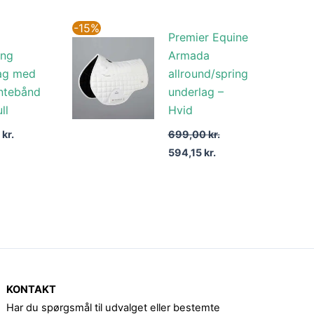
Den
Den
-15%
Premier Equine
oprindelige
aktuelle
pris
pris
ing
Armada
var:
er:
ag med
allround/spring
699,00 kr..
594,15 kr..
antebånd
underlag –
ll
Hvid
5
kr.
699,00
kr.
594,15
kr.
KONTAKT
Har du spørgsmål til udvalget eller bestemte