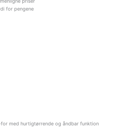
menligne priser
di for pengene
x-for med hurtigtørrende og åndbar funktion