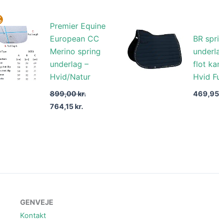
Den
Den
%
Premier Equine
oprindelige
aktuelle
pris
pris
European CC
BR spr
var:
er:
Merino spring
underl
899,00 kr..
764,15 kr..
underlag –
flot k
Hvid/Natur
Hvid Fu
899,00
kr.
469,9
764,15
kr.
GENVEJE
Kontakt