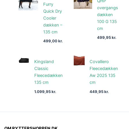
QHP
Furry
overgangs
Quick Dry
dækken
Cooler
100 G 135
dækken –
cm
135 cm
499,95
kr.
499,00
kr.
Kingsland
Covalliero
Classic
Fleecedækken
Fleecedækken
Aw 2025 135
135 cm
cm
1.099,95
kr.
449,95
kr.
OM RYTTERSHOPPEN.DK