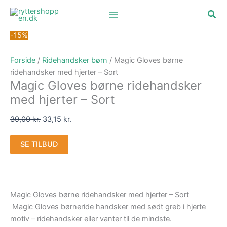
Gå
Den
Den
Søg
til
oprindelige
aktuelle
indholdet
pris
pris
-15%
var:
er:
39,00 kr..
33,15 kr..
Forside
/
Ridehandsker børn
/ Magic Gloves børne
ridehandsker med hjerter – Sort
Magic Gloves børne ridehandsker
med hjerter – Sort
39,00
kr.
33,15
kr.
SE TILBUD
Magic Gloves børne ridehandsker med hjerter – Sort
Magic Gloves børneride handsker med sødt greb i hjerte
motiv – ridehandsker eller vanter til de mindste.