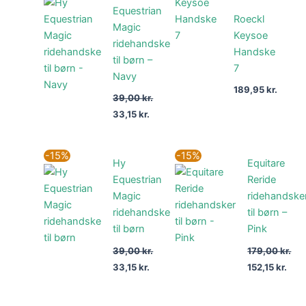
pris
pris
Equestrian
var:
er:
Roeckl
Magic
39,00 kr..
33,15 kr..
Keysoe
ridehandske
Handske
til børn –
7
Navy
189,95
kr.
39,00
kr.
33,15
kr.
Den
Den
Den
Den
-15%
-15%
Hy
Equitare
oprindelige
aktuelle
oprindelige
aktu
pris
pris
pris
pris
Equestrian
Reride
var:
er:
var:
er:
Magic
ridehandske
39,00 kr..
33,15 kr..
179,00 kr..
152,1
ridehandske
til børn –
til børn
Pink
39,00
kr.
179,00
kr.
33,15
kr.
152,15
kr.