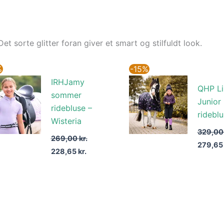
et sorte glitter foran giver et smart og stilfuldt look.
Den
Den
Den
%
-15%
oprindelige
aktuelle
oprinde
IRHJamy
pris
pris
pris
QHP Li
var:
er:
var:
sommer
Junior
269,00 kr..
228,65 kr..
329,00 
ridebluse –
ridebl
Wisteria
329,0
269,00
kr.
279,6
228,65
kr.