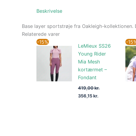
Beskrivelse
Base layer sportstrøje fra Oakleigh-kollektionen. D
Relaterede varer
Den
Den
-15%
-15
LeMieux SS26
oprindelige
aktuelle
pris
pris
Young Rider
var:
er:
Mia Mesh
419,00 kr..
356,15 kr..
kortærmet –
Fondant
419,00
kr.
356,15
kr.