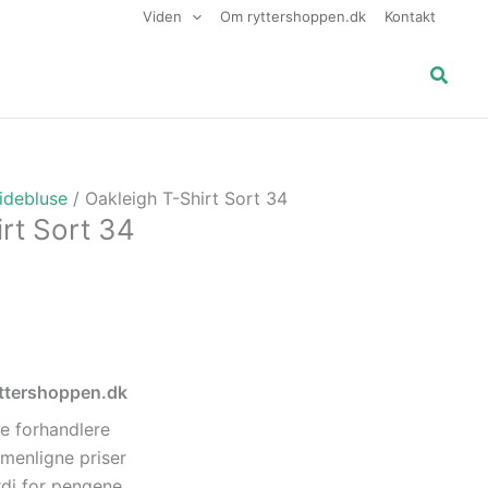
Viden
Om ryttershoppen.dk
Kontakt
Søg
ridebluse
/ Oakleigh T-Shirt Sort 34
rt Sort 34
ryttershoppen.dk
e forhandlere
menligne priser
di for pengene