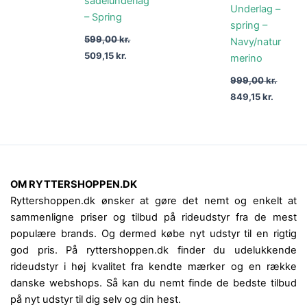
sadelunderlag
Underlag –
– Spring
spring –
599,00
kr.
Navy/natur
509,15
kr.
merino
999,00
kr.
849,15
kr.
OM RYTTERSHOPPEN.DK
Ryttershoppen.dk ønsker at gøre det nemt og enkelt at
sammenligne priser og tilbud på rideudstyr fra de mest
populære brands. Og dermed købe nyt udstyr til en rigtig
god pris. På ryttershoppen.dk finder du udelukkende
rideudstyr i høj kvalitet fra kendte mærker og en række
danske webshops. Så kan du nemt finde de bedste tilbud
på nyt udstyr til dig selv og din hest.