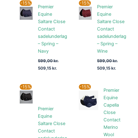
Den
Den
Den
Den
-15%
-15%
Premier
Premier
oprindelige
aktuelle
oprindelige
aktuelle
pris
pris
pris
pris
Equine
Equine
var:
er:
var:
er:
Saltare Close
Saltare Close
599,00 kr..
509,15 kr..
599,00 kr..
509,15 kr..
Contact
Contact
sadelunderlag
sadelunderlag
– Spring –
– Spring –
Navy
Wine
599,00
kr.
599,00
kr.
509,15
kr.
509,15
kr.
Den
Den
Den
Den
-15%
-15%
Premier
oprindelige
aktuelle
oprindelige
aktuell
pris
pris
pris
pris
Equine
var:
er:
var:
er:
Capella
599,00 kr..
509,15 kr..
999,00 kr..
849,15 k
Premier
Close
Equine
Contact
Saltare Close
Merino
Contact
Wool