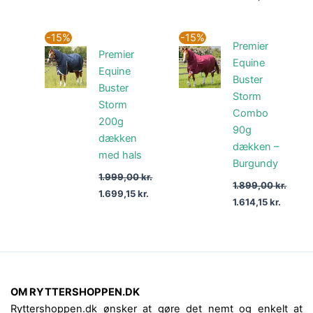
Den
Den
Den
Den
-15%
-15%
Premier
oprindelige
aktuelle
oprindelige
aktuell
Premier
pris
pris
pris
pris
Equine
var:
er:
var:
er:
Equine
Buster
1.999,00 kr..
1.699,15 kr..
1.899,00 kr..
1.614,15
Buster
Storm
Storm
Combo
200g
90g
dækken
dækken –
med hals
Burgundy
1.999,00
kr.
1.899,00
kr.
1.699,15
kr.
1.614,15
kr.
OM RYTTERSHOPPEN.DK
Ryttershoppen.dk ønsker at gøre det nemt og enkelt at