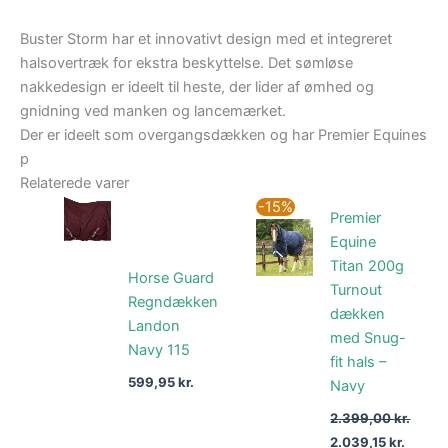
Buster Storm har et innovativt design med et integreret
halsovertræk for ekstra beskyttelse. Det sømløse
nakkedesign er ideelt til heste, der lider af ømhed og
gnidning ved manken og lancemærket.
Der er ideelt som overgangsdækken og har Premier Equines
p
Relaterede varer
Den
Den
-15%
Premier
oprindelige
aktuel
pris
pris
Equine
var:
er:
Titan 200g
2.399,00 kr..
2.039,1
Horse Guard
Turnout
Regndækken
dækken
Landon
med Snug-
Navy 115
fit hals –
599,95
kr.
Navy
2.399,00
kr.
2.039,15
kr.