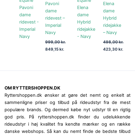
Pavoni
Elena
999,00 kr..
849,15 kr..
498,00 kr..
423,30
dame
dame
ridevest –
Hybrid
Imperial
ridejakke
Navy
– Navy
999,00
kr.
498,00
kr.
849,15
kr.
423,30
kr.
OM RYTTERSHOPPEN.DK
Ryttershoppen.dk ønsker at gøre det nemt og enkelt at
sammenligne priser og tilbud på rideudstyr fra de mest
populære brands. Og dermed købe nyt udstyr til en rigtig
god pris. På ryttershoppen.dk finder du udelukkende
rideudstyr i høj kvalitet fra kendte mærker og en række
danske webshops. Så kan du nemt finde de bedste tilbud