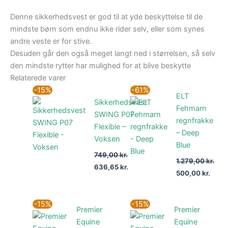
Denne sikkerhedsvest er god til at yde beskyttelse til de
mindste børn som endnu ikke rider selv, eller som synes
andre veste er for stive.
Desuden går den også meget langt ned i størrelsen, så selv
den mindste rytter har mulighed for at blive beskytte
Relaterede varer
Den
Den
Den
Den
-15%
-61%
ELT
oprindelige
aktuelle
oprindelige
aktue
Sikkerhedsvest
pris
pris
pris
pris
Fehmarn
var:
er:
var:
er:
SWING P07
regnfrakke
749,00 kr..
636,65 kr..
1.279,00 kr..
500,0
Flexible –
– Deep
Voksen
Blue
749,00
kr.
1.279,00
kr.
636,65
kr.
500,00
kr.
Den
Den
Den
Den
-15%
-15%
Premier
Premier
oprindelige
aktuelle
oprindelige
aktuel
pris
pris
pris
pris
Equine
Equine
var:
er:
var:
er: