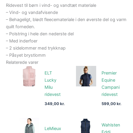
Ridevest til børn i vind- og vandtæt materiale
– Vind- og vandafvisende
– Behageligt, blødt fleecemateriale i den øverste del og varm
quilt forneden.
– Polstring i hele den nederste del
– Med inderfoer
– 2 sidelommer med trykknap
– Påsyet brystlomm
Relaterede varer
ELT
Premier
Lucky
Equine
Milu
Campani
ridevest
ridevest
349,00
kr.
599,00
kr.
Wahlsten
LeMieux
Eddi